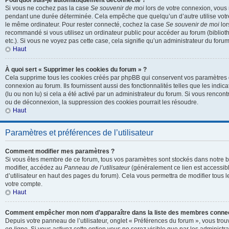
Pourquoi suis-je automatiquement déconnecté ?
Si vous ne cochez pas la case
Se souvenir de moi
lors de votre connexion, vous
pendant une durée déterminée. Cela empêche que quelqu’un d’autre utilise votre 
le même ordinateur. Pour rester connecté, cochez la case
Se souvenir de moi
lor
recommandé si vous utilisez un ordinateur public pour accéder au forum (biblioth
etc.). Si vous ne voyez pas cette case, cela signifie qu’un administrateur du forum
Haut
À quoi sert « Supprimer les cookies du forum » ?
Cela supprime tous les cookies créés par phpBB qui conservent vos paramètres d’
connexion au forum. Ils fournissent aussi des fonctionnalités telles que les indi
(lu ou non lu) si cela a été activé par un administrateur du forum. Si vous renc
ou de déconnexion, la suppression des cookies pourrait les résoudre.
Haut
Paramètres et préférences de l’utilisateur
Comment modifier mes paramètres ?
Si vous êtes membre de ce forum, tous vos paramètres sont stockés dans notre 
modifier, accédez au
Panneau de l’utilisateur
(généralement ce lien est accessibl
d’utilisateur en haut des pages du forum). Cela vous permettra de modifier tous 
votre compte.
Haut
Comment empêcher mon nom d’apparaître dans la liste des membres conne
Depuis votre panneau de l’utilisateur, onglet « Préférences du forum », vous trou