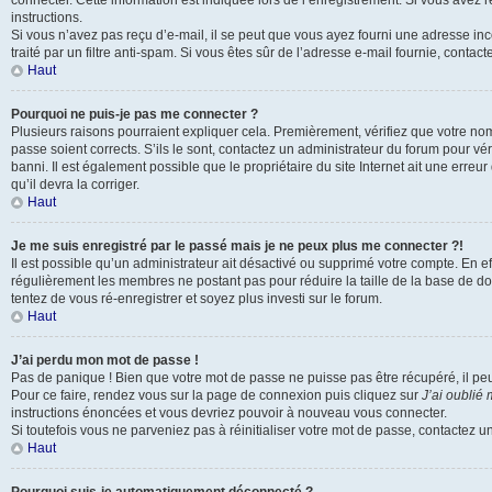
connecter. Cette information est indiquée lors de l’enregistrement. Si vous avez 
instructions.
Si vous n’avez pas reçu d’e-mail, il se peut que vous ayez fourni une adresse inco
traité par un filtre anti-spam. Si vous êtes sûr de l’adresse e-mail fournie, contact
Haut
Pourquoi ne puis-je pas me connecter ?
Plusieurs raisons pourraient expliquer cela. Premièrement, vérifiez que votre nom 
passe soient corrects. S’ils le sont, contactez un administrateur du forum pour vé
banni. Il est également possible que le propriétaire du site Internet ait une erreur
qu’il devra la corriger.
Haut
Je me suis enregistré par le passé mais je ne peux plus me connecter ?!
Il est possible qu’un administrateur ait désactivé ou supprimé votre compte. En eff
régulièrement les membres ne postant pas pour réduire la taille de la base de do
tentez de vous ré-enregistrer et soyez plus investi sur le forum.
Haut
J’ai perdu mon mot de passe !
Pas de panique ! Bien que votre mot de passe ne puisse pas être récupéré, il peut 
Pour ce faire, rendez vous sur la page de connexion puis cliquez sur
J’ai oublié
instructions énoncées et vous devriez pouvoir à nouveau vous connecter.
Si toutefois vous ne parveniez pas à réinitialiser votre mot de passe, contactez u
Haut