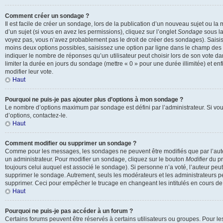
Comment créer un sondage ?
Il est facile de créer un sondage, lors de la publication d’un nouveau sujet ou l
d’un sujet (si vous en avez les permissions), cliquez sur l’onglet
Sondage
sous la
voyez pas, vous n’avez probablement pas le droit de créer des sondages). Saisis
moins deux options possibles, saisissez une option par ligne dans le champ de
indiquer le nombre de réponses qu’un utilisateur peut choisir lors de son vote dan
limiter la durée en jours du sondage (mettre « 0 » pour une durée illimitée) et enf
modifier leur vote.
Haut
Pourquoi ne puis-je pas ajouter plus d’options à mon sondage ?
Le nombre d’options maximum par sondage est défini par l’administrateur. Si vou
d’options, contactez-le.
Haut
Comment modifier ou supprimer un sondage ?
Comme pour les messages, les sondages ne peuvent être modifiés que par l’aute
un administrateur. Pour modifier un sondage, cliquez sur le bouton
Modifier
du pr
toujours celui auquel est associé le sondage). Si personne n’a voté, l’auteur peu
supprimer le sondage. Autrement, seuls les modérateurs et les administrateurs pe
supprimer. Ceci pour empêcher le trucage en changeant les intitulés en cours d
Haut
Pourquoi ne puis-je pas accéder à un forum ?
Certains forums peuvent être réservés à certains utilisateurs ou groupes. Pour les co