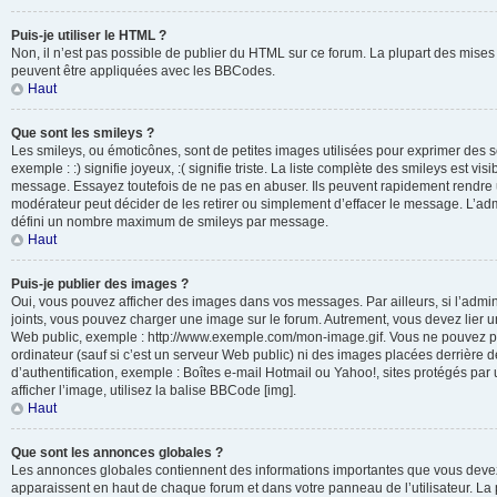
Puis-je utiliser le HTML ?
Non, il n’est pas possible de publier du HTML sur ce forum. La plupart des mis
peuvent être appliquées avec les BBCodes.
Haut
Que sont les smileys ?
Les smileys, ou émoticônes, sont de petites images utilisées pour exprimer des 
exemple : :) signifie joyeux, :( signifie triste. La liste complète des smileys est vi
message. Essayez toutefois de ne pas en abuser. Ils peuvent rapidement rendre u
modérateur peut décider de les retirer ou simplement d’effacer le message. L’adm
défini un nombre maximum de smileys par message.
Haut
Puis-je publier des images ?
Oui, vous pouvez afficher des images dans vos messages. Par ailleurs, si l’adminis
joints, vous pouvez charger une image sur le forum. Autrement, vous devez lier 
Web public, exemple : http://www.exemple.com/mon-image.gif. Vous ne pouvez pa
ordinateur (sauf si c’est un serveur Web public) ni des images placées derrière
d’authentification, exemple : Boîtes e-mail Hotmail ou Yahoo!, sites protégés par
afficher l’image, utilisez la balise BBCode [img].
Haut
Que sont les annonces globales ?
Les annonces globales contiennent des informations importantes que vous devez 
apparaissent en haut de chaque forum et dans votre panneau de l’utilisateur. La p