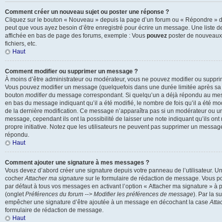
Comment créer un nouveau sujet ou poster une réponse ?
Cliquez sur le bouton « Nouveau » depuis la page d’un forum ou « Répondre » dep
peut que vous ayez besoin d’être enregistré pour écrire un message. Une liste d
affichée en bas de page des forums, exemple : Vous
pouvez
poster de nouveaux
fichiers, etc.
Haut
Comment modifier ou supprimer un message ?
À moins d’être administrateur ou modérateur, vous ne pouvez modifier ou suppr
Vous pouvez modifier un message (quelquefois dans une durée limitée après sa p
bouton
modifier
du message correspondant. Si quelqu’un a déjà répondu au messa
en bas du message indiquant qu’il a été modifié, le nombre de fois qu’il a été modi
de la dernière modification. Ce message n’apparaîtra pas si un modérateur ou un
message, cependant ils ont la possibilité de laisser une note indiquant qu’ils on
propre initiative. Notez que les utilisateurs ne peuvent pas supprimer un messag
répondu.
Haut
Comment ajouter une signature à mes messages ?
Vous devez d’abord créer une signature depuis votre panneau de l’utilisateur. U
cocher
Attacher ma signature
sur le formulaire de rédaction de message. Vous po
par défaut à tous vos messages en activant l’option « Attacher ma signature » à pa
(onglet
Préférences du forum --> Modifier les préférences de message
). Par la s
empêcher une signature d’être ajoutée à un message en décochant la case
Atta
formulaire de rédaction de message.
Haut