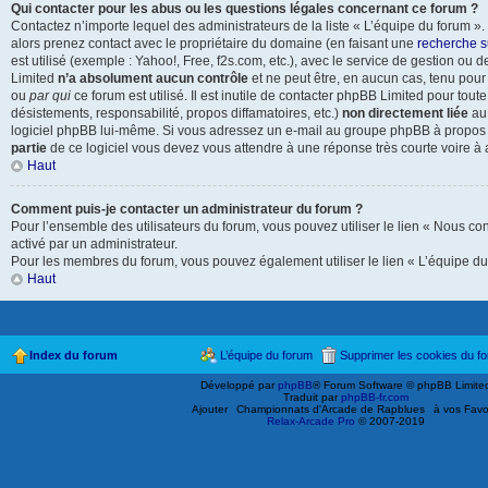
Qui contacter pour les abus ou les questions légales concernant ce forum ?
Contactez n’importe lequel des administrateurs de la liste « L’équipe du forum »
alors prenez contact avec le propriétaire du domaine (en faisant une
recherche s
est utilisé (exemple : Yahoo!, Free, f2s.com, etc.), avec le service de gestion o
Limited
n’a absolument aucun contrôle
et ne peut être, en aucun cas, tenu pou
ou
par qui
ce forum est utilisé. Il est inutile de contacter phpBB Limited pour tout
désistements, responsabilité, propos diffamatoires, etc.)
non directement liée
au 
logiciel phpBB lui-même. Si vous adressez un e-mail au groupe phpBB à propos d
partie
de ce logiciel vous devez vous attendre à une réponse très courte voire à
Haut
Comment puis-je contacter un administrateur du forum ?
Pour l’ensemble des utilisateurs du forum, vous pouvez utiliser le lien « Nous cont
activé par un administrateur.
Pour les membres du forum, vous pouvez également utiliser le lien « L’équipe du
Haut
Index du forum
L’équipe du forum
Supprimer les cookies du f
Développé par
phpBB
® Forum Software © phpBB Limite
Traduit par
phpBB-fr.com
Ajouter
Championnats d'Arcade de Rapblues
à vos Favo
Relax-Arcade Pro
© 2007-2019