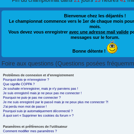
Fin du championnat dans
21
jours
13
heures
41
mi
Bienvenue chez les déjantés !
Le championnat commence vers le 1er de chaque mois pour fi
mois.
Vous devez vous enregistrer
avec une adresse mail valide
po
messages sur le forum.
Bonne détente !
Foire aux questions (Questions posées fréquemm
Problèmes de connexion et d’enregistrement
Pourquoi dois-je m’enregistrer ?
Que signifie COPPA ?
Je souhaite m’enregistrer, mais je n’y parviens pas !
Je suis enregistré mais je ne peux pas me connecter !
Pourquoi ne puis-je pas me connecter ?
Je me suis enregistré par le passé mais je ne peux plus me connecter ?!
J’ai perdu mon mot de passe !
Pourquoi suis-je automatiquement déconnecté ?
À quoi sert « Supprimer les cookies du forum » ?
Paramètres et préférences de l’utilisateur
Comment modifier mes paramètres ?