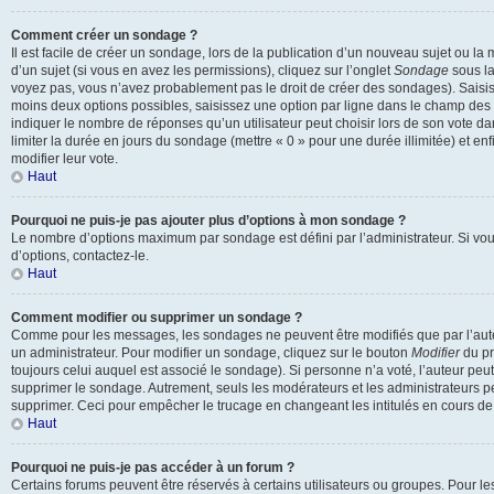
Comment créer un sondage ?
Il est facile de créer un sondage, lors de la publication d’un nouveau sujet ou l
d’un sujet (si vous en avez les permissions), cliquez sur l’onglet
Sondage
sous la
voyez pas, vous n’avez probablement pas le droit de créer des sondages). Saisis
moins deux options possibles, saisissez une option par ligne dans le champ de
indiquer le nombre de réponses qu’un utilisateur peut choisir lors de son vote dan
limiter la durée en jours du sondage (mettre « 0 » pour une durée illimitée) et enf
modifier leur vote.
Haut
Pourquoi ne puis-je pas ajouter plus d’options à mon sondage ?
Le nombre d’options maximum par sondage est défini par l’administrateur. Si vou
d’options, contactez-le.
Haut
Comment modifier ou supprimer un sondage ?
Comme pour les messages, les sondages ne peuvent être modifiés que par l’aute
un administrateur. Pour modifier un sondage, cliquez sur le bouton
Modifier
du pr
toujours celui auquel est associé le sondage). Si personne n’a voté, l’auteur peu
supprimer le sondage. Autrement, seuls les modérateurs et les administrateurs pe
supprimer. Ceci pour empêcher le trucage en changeant les intitulés en cours d
Haut
Pourquoi ne puis-je pas accéder à un forum ?
Certains forums peuvent être réservés à certains utilisateurs ou groupes. Pour les co