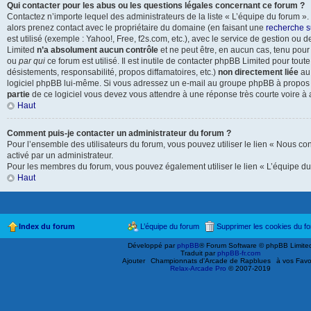
Qui contacter pour les abus ou les questions légales concernant ce forum ?
Contactez n’importe lequel des administrateurs de la liste « L’équipe du forum »
alors prenez contact avec le propriétaire du domaine (en faisant une
recherche s
est utilisé (exemple : Yahoo!, Free, f2s.com, etc.), avec le service de gestion o
Limited
n’a absolument aucun contrôle
et ne peut être, en aucun cas, tenu pou
ou
par qui
ce forum est utilisé. Il est inutile de contacter phpBB Limited pour tout
désistements, responsabilité, propos diffamatoires, etc.)
non directement liée
au 
logiciel phpBB lui-même. Si vous adressez un e-mail au groupe phpBB à propos d
partie
de ce logiciel vous devez vous attendre à une réponse très courte voire à
Haut
Comment puis-je contacter un administrateur du forum ?
Pour l’ensemble des utilisateurs du forum, vous pouvez utiliser le lien « Nous cont
activé par un administrateur.
Pour les membres du forum, vous pouvez également utiliser le lien « L’équipe du
Haut
Index du forum
L’équipe du forum
Supprimer les cookies du f
Développé par
phpBB
® Forum Software © phpBB Limite
Traduit par
phpBB-fr.com
Ajouter
Championnats d'Arcade de Rapblues
à vos Favo
Relax-Arcade Pro
© 2007-2019