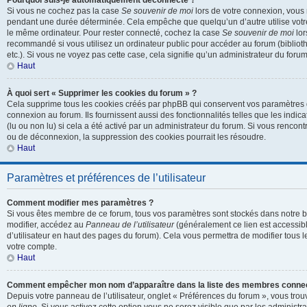
Pourquoi suis-je automatiquement déconnecté ?
Si vous ne cochez pas la case
Se souvenir de moi
lors de votre connexion, vous
pendant une durée déterminée. Cela empêche que quelqu’un d’autre utilise votre 
le même ordinateur. Pour rester connecté, cochez la case
Se souvenir de moi
lor
recommandé si vous utilisez un ordinateur public pour accéder au forum (biblioth
etc.). Si vous ne voyez pas cette case, cela signifie qu’un administrateur du forum
Haut
À quoi sert « Supprimer les cookies du forum » ?
Cela supprime tous les cookies créés par phpBB qui conservent vos paramètres d’
connexion au forum. Ils fournissent aussi des fonctionnalités telles que les indi
(lu ou non lu) si cela a été activé par un administrateur du forum. Si vous renc
ou de déconnexion, la suppression des cookies pourrait les résoudre.
Haut
Paramètres et préférences de l’utilisateur
Comment modifier mes paramètres ?
Si vous êtes membre de ce forum, tous vos paramètres sont stockés dans notre 
modifier, accédez au
Panneau de l’utilisateur
(généralement ce lien est accessibl
d’utilisateur en haut des pages du forum). Cela vous permettra de modifier tous 
votre compte.
Haut
Comment empêcher mon nom d’apparaître dans la liste des membres conne
Depuis votre panneau de l’utilisateur, onglet « Préférences du forum », vous trou