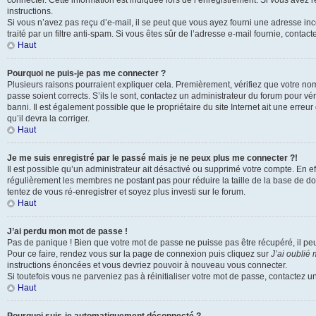
connecter. Cette information est indiquée lors de l’enregistrement. Si vous avez 
instructions.
Si vous n’avez pas reçu d’e-mail, il se peut que vous ayez fourni une adresse inco
traité par un filtre anti-spam. Si vous êtes sûr de l’adresse e-mail fournie, contact
Haut
Pourquoi ne puis-je pas me connecter ?
Plusieurs raisons pourraient expliquer cela. Premièrement, vérifiez que votre nom 
passe soient corrects. S’ils le sont, contactez un administrateur du forum pour vé
banni. Il est également possible que le propriétaire du site Internet ait une erreur
qu’il devra la corriger.
Haut
Je me suis enregistré par le passé mais je ne peux plus me connecter ?!
Il est possible qu’un administrateur ait désactivé ou supprimé votre compte. En eff
régulièrement les membres ne postant pas pour réduire la taille de la base de do
tentez de vous ré-enregistrer et soyez plus investi sur le forum.
Haut
J’ai perdu mon mot de passe !
Pas de panique ! Bien que votre mot de passe ne puisse pas être récupéré, il peut 
Pour ce faire, rendez vous sur la page de connexion puis cliquez sur
J’ai oublié
instructions énoncées et vous devriez pouvoir à nouveau vous connecter.
Si toutefois vous ne parveniez pas à réinitialiser votre mot de passe, contactez u
Haut