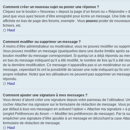
Comment créer un nouveau sujet ou poster une réponse ?
Cliquez sur le bouton « Nouveau » depuis la page d’un forum ou « Répondre » dep
peut que vous ayez besoin d’être enregistré pour écrire un message. Une liste d
affichée en bas de page des forums, exemple : Vous
pouvez
poster de nouveaux
fichiers, etc.
Haut
Comment modifier ou supprimer un message ?
À moins d’être administrateur ou modérateur, vous ne pouvez modifier ou suppr
Vous pouvez modifier un message (quelquefois dans une durée limitée après sa p
bouton
modifier
du message correspondant. Si quelqu’un a déjà répondu au messa
en bas du message indiquant qu’il a été modifié, le nombre de fois qu’il a été modi
de la dernière modification. Ce message n’apparaîtra pas si un modérateur ou un
message, cependant ils ont la possibilité de laisser une note indiquant qu’ils on
propre initiative. Notez que les utilisateurs ne peuvent pas supprimer un messag
répondu.
Haut
Comment ajouter une signature à mes messages ?
Vous devez d’abord créer une signature depuis votre panneau de l’utilisateur. U
cocher
Attacher ma signature
sur le formulaire de rédaction de message. Vous po
par défaut à tous vos messages en activant l’option « Attacher ma signature » à pa
(onglet
Préférences du forum --> Modifier les préférences de message
). Par la s
empêcher une signature d’être ajoutée à un message en décochant la case
Atta
formulaire de rédaction de message.
Haut