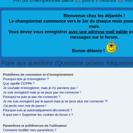
Fin du championnat dans
21
jours
9
heures
22
mi
Bienvenue chez les déjantés !
Le championnat commence vers le 1er de chaque mois pour fi
mois.
Vous devez vous enregistrer
avec une adresse mail valide
po
messages sur le forum.
Bonne détente !
Foire aux questions (Questions posées fréquemm
Problèmes de connexion et d’enregistrement
Pourquoi dois-je m’enregistrer ?
Que signifie COPPA ?
Je souhaite m’enregistrer, mais je n’y parviens pas !
Je suis enregistré mais je ne peux pas me connecter !
Pourquoi ne puis-je pas me connecter ?
Je me suis enregistré par le passé mais je ne peux plus me connecter ?!
J’ai perdu mon mot de passe !
Pourquoi suis-je automatiquement déconnecté ?
À quoi sert « Supprimer les cookies du forum » ?
Paramètres et préférences de l’utilisateur
Comment modifier mes paramètres ?