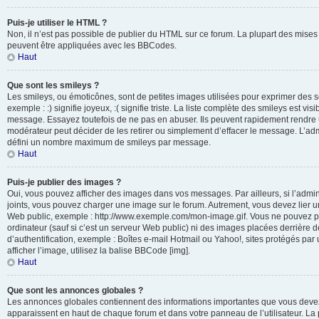
Puis-je utiliser le HTML ?
Non, il n’est pas possible de publier du HTML sur ce forum. La plupart des mis
peuvent être appliquées avec les BBCodes.
Haut
Que sont les smileys ?
Les smileys, ou émoticônes, sont de petites images utilisées pour exprimer des 
exemple : :) signifie joyeux, :( signifie triste. La liste complète des smileys est vi
message. Essayez toutefois de ne pas en abuser. Ils peuvent rapidement rendre u
modérateur peut décider de les retirer ou simplement d’effacer le message. L’adm
défini un nombre maximum de smileys par message.
Haut
Puis-je publier des images ?
Oui, vous pouvez afficher des images dans vos messages. Par ailleurs, si l’adminis
joints, vous pouvez charger une image sur le forum. Autrement, vous devez lier 
Web public, exemple : http://www.exemple.com/mon-image.gif. Vous ne pouvez pa
ordinateur (sauf si c’est un serveur Web public) ni des images placées derrière
d’authentification, exemple : Boîtes e-mail Hotmail ou Yahoo!, sites protégés par
afficher l’image, utilisez la balise BBCode [img].
Haut
Que sont les annonces globales ?
Les annonces globales contiennent des informations importantes que vous devez 
apparaissent en haut de chaque forum et dans votre panneau de l’utilisateur. La p