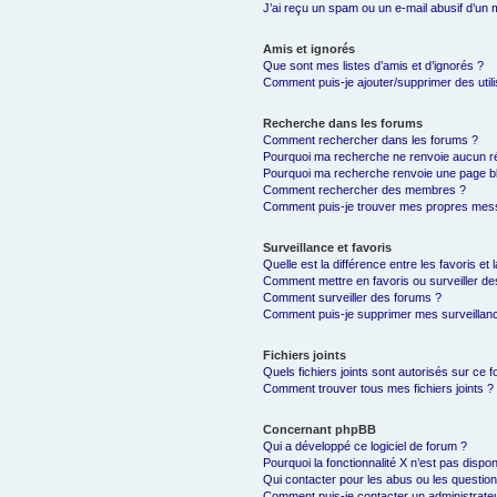
J’ai reçu un spam ou un e-mail abusif d’un
Amis et ignorés
Que sont mes listes d’amis et d’ignorés ?
Comment puis-je ajouter/supprimer des utili
Recherche dans les forums
Comment rechercher dans les forums ?
Pourquoi ma recherche ne renvoie aucun ré
Pourquoi ma recherche renvoie une page b
Comment rechercher des membres ?
Comment puis-je trouver mes propres mess
Surveillance et favoris
Quelle est la différence entre les favoris et 
Comment mettre en favoris ou surveiller de
Comment surveiller des forums ?
Comment puis-je supprimer mes surveillanc
Fichiers joints
Quels fichiers joints sont autorisés sur ce 
Comment trouver tous mes fichiers joints ?
Concernant phpBB
Qui a développé ce logiciel de forum ?
Pourquoi la fonctionnalité X n’est pas dispon
Qui contacter pour les abus ou les questio
Comment puis-je contacter un administrate