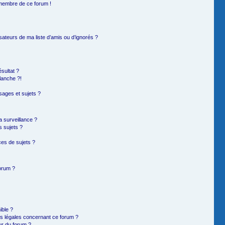
 membre de ce forum !
sateurs de ma liste d’amis ou d’ignorés ?
sultat ?
lanche ?!
ages et sujets ?
la surveillance ?
s sujets ?
es de sujets ?
forum ?
ible ?
ns légales concernant ce forum ?
ur du forum ?