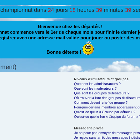
 championnat dans
24
jours
18
heures
39
minutes
37
se
Bienvenue chez les déjantés !
nat commence vers le 1er de chaque mois pour finir le dernier j
egistrer
avec une adresse mail valide
pour jouer ou poster des m
Bonne détente !
mment)
Niveaux d’utilisateurs et groupes
Que sont les administrateurs ?
Que sont les modérateurs ?
Que sont les groupes d’utilisateurs ?
Où trouver la liste des groupes d’utilisateu
Comment devenir chef de groupe ?
Pourquoi certains membres apparaissent da
Qu’est-ce qu’un « Groupe par défaut » ?
Qu’est-ce que le lien « L’équipe du forum » 
Messagerie privée
Je ne peux pas envoyer de messages privé
Je reçois sans arrêt des messages indésira