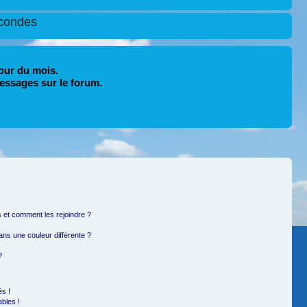
condes
our du mois.
essages sur le forum.
rs et comment les rejoindre ?
ns une couleur différente ?
?
s !
bles !