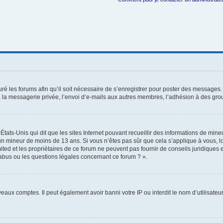
ré les forums afin qu’il soit nécessaire de s’enregistrer pour poster des messages. 
la messagerie privée, l’envoi d’e-mails aux autres membres, l’adhésion à des group
États-Unis qui dit que les sites Internet pouvant recueillir des informations de mi
r un mineur de moins de 13 ans. Si vous n’êtes pas sûr que cela s’applique à vous, l
ted et les propriétaires de ce forum ne peuvent pas fournir de conseils juridiques e
 abus ou les questions légales concernant ce forum ? ».
veaux comptes. Il peut également avoir banni votre IP ou interdit le nom d’utilisate