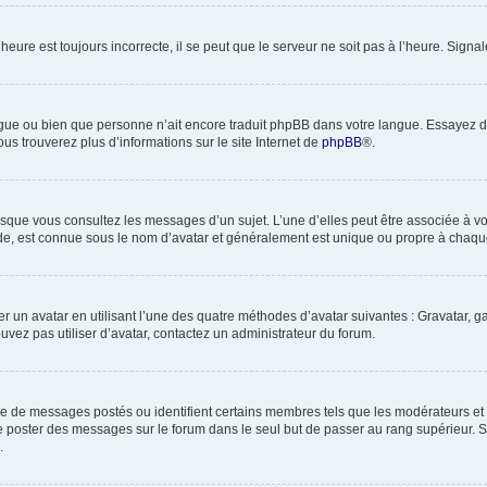
heure est toujours incorrecte, il se peut que le serveur ne soit pas à l’heure. Sign
 langue ou bien que personne n’ait encore traduit phpBB dans votre langue. Essayez 
ous trouverez plus d’informations sur le site Internet de
phpBB
®.
orsque vous consultez les messages d’un sujet. L’une d’elles peut être associée à 
nde, est connue sous le nom d’avatar et généralement est unique ou propre à cha
er un avatar en utilisant l’une des quatre méthodes d’avatar suivantes : Gravatar, ga
ouvez pas utiliser d’avatar, contactez un administrateur du forum.
bre de messages postés ou identifient certains membres tels que les modérateurs et
z de poster des messages sur le forum dans le seul but de passer au rang supérieur. 
.