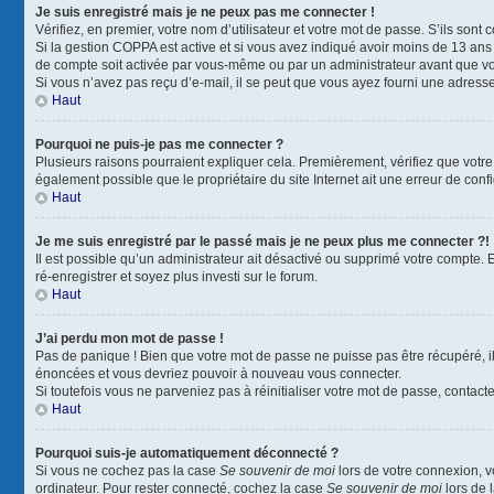
Je suis enregistré mais je ne peux pas me connecter !
Vérifiez, en premier, votre nom d’utilisateur et votre mot de passe. S’ils sont co
Si la gestion COPPA est active et si vous avez indiqué avoir moins de 13 ans 
de compte soit activée par vous-même ou par un administrateur avant que vous
Si vous n’avez pas reçu d’e-mail, il se peut que vous ayez fourni une adresse i
Haut
Pourquoi ne puis-je pas me connecter ?
Plusieurs raisons pourraient expliquer cela. Premièrement, vérifiez que votre n
également possible que le propriétaire du site Internet ait une erreur de config
Haut
Je me suis enregistré par le passé mais je ne peux plus me connecter ?!
Il est possible qu’un administrateur ait désactivé ou supprimé votre compte. 
ré-enregistrer et soyez plus investi sur le forum.
Haut
J’ai perdu mon mot de passe !
Pas de panique ! Bien que votre mot de passe ne puisse pas être récupéré, il 
énoncées et vous devriez pouvoir à nouveau vous connecter.
Si toutefois vous ne parveniez pas à réinitialiser votre mot de passe, contact
Haut
Pourquoi suis-je automatiquement déconnecté ?
Si vous ne cochez pas la case
Se souvenir de moi
lors de votre connexion, 
ordinateur. Pour rester connecté, cochez la case
Se souvenir de moi
lors de 