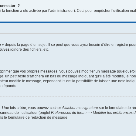
onnecter !?
a fonction a été activée par l’administrateur). Ceci pour empêcher l’utilisation malve
 depuis la page d’un sujet. Il se peut que vous ayez besoin d’être enregistré pour
ouvez
joindre des fichiers, etc.
pprimer que vos propres messages. Vous pouvez modifier un message (quelquefois d
 petit texte s’affichera en bas du message indiquant qu’il a été modifié, le nombre
ur modifie le message, cependant ils ont la possibilité de laisser une note indiqua
 a répondu.
r. Une fois créée, vous pouvez cocher
Attacher ma signature
sur le formulaire de r
panneau de l’utilisateur (onglet
Préférences du forum --> Modifier les préférences
s le formulaire de rédaction de message.