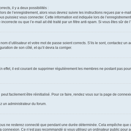
rrects, il y a deux possibilités :
lors de l’enregistrement, alors vous devrez suivre les instructions reçues par e-m
 puissiez vous connecter. Cette information est indiquée lors de l’enregistrement. 
ncorrecte ou que l’e-mail ait été traité par un filtre anti-spam. Si vous êtes sûr de 
om d’utilisateur et votre mot de passe soient corrects. S’ils le sont, contactez un a
uration de son côté, et qu’il devra la corriger.
En effet, il est courant de supprimer régulièrement les membres ne postant pas pour 
peut facilement être réinitialisé. Pour ce faire, rendez vous sur la page de connex
ez un administrateur du forum.
vous ne resterez connecté que pendant une durée déterminée. Cela empêche que quel
la connexion. Ce n’est pas recommandé si vous utilisez un ordinateur public pour ac