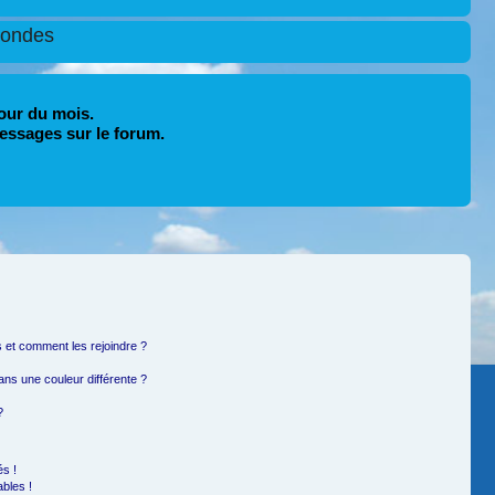
condes
our du mois.
essages sur le forum.
rs et comment les rejoindre ?
ns une couleur différente ?
?
s !
bles !