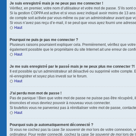
Je suis enregistré mais je ne peux pas me connecter !
Vérifiez, en premier, votre nom d’utilisateur et votre mot de passe. S’ils sont co
Si la gestion COPPA est active et si vous avez indiqué avoir moins de 13 ans 
de compte soit activée par vous-même ou par un administrateur avant que vous
Si vous n’avez pas reçu d’e-mail, il se peut que vous ayez fourni une adresse i
Haut
Pourquoi ne puis-je pas me connecter ?
Plusieurs raisons pourraient expliquer cela. Premièrement, vérifiez que votre n
également possible que le propriétaire du site Internet ait une erreur de config
Haut
Je me suis enregistré par le passé mais je ne peux plus me connecter ?!
Il est possible qu’un administrateur ait désactivé ou supprimé votre compte. 
ré-enregistrer et soyez plus investi sur le forum.
Haut
J’ai perdu mon mot de passe !
Pas de panique ! Bien que votre mot de passe ne puisse pas être récupéré, il 
énoncées et vous devriez pouvoir à nouveau vous connecter.
Si toutefois vous ne parveniez pas à réinitialiser votre mot de passe, contact
Haut
Pourquoi suis-je automatiquement déconnecté ?
Si vous ne cochez pas la case
Se souvenir de moi
lors de votre connexion, 
ordinateur. Pour rester connecté, cochez la case
Se souvenir de moi
lors de 