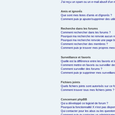
J’ai reçu un spam ou un e-mail abusif d’un
Amis et ignorés
Que sont mes listes d’amis et d’ignorés ?
Comment puis-je ajouter/supprimer des utili
Recherche dans les forums
Comment rechercher dans les forums ?
Pourquoi ma recherche ne renvoie aucun ré
Pourquoi ma recherche renvoie une page b
Comment rechercher des membres ?
Comment puis-je trouver mes propres mess
Surveillance et favoris
Quelle est la différence entre les favoris et 
Comment mettre en favoris ou surveiller de
Comment surveiller des forums ?
Comment puis-je supprimer mes surveillanc
Fichiers joints
Quels fichiers joints sont autorisés sur ce 
Comment trouver tous mes fichiers joints ?
Concernant phpBB
Qui a développé ce logiciel de forum ?
Pourquoi la fonctionnalité X n’est pas dispon
Qui contacter pour les abus ou les questio
Comment puis-je contacter un administrate