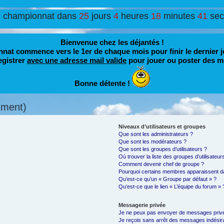
u championnat dans
25
jours
4
heures
18
minutes
39
se
Bienvenue chez les déjantés !
nat commence vers le 1er de chaque mois pour finir le dernier j
egistrer
avec une adresse mail valide
pour jouer ou poster des m
Bonne détente !
mment)
Niveaux d’utilisateurs et groupes
Que sont les administrateurs ?
Que sont les modérateurs ?
Que sont les groupes d’utilisateurs ?
Où trouver la liste des groupes d’utilisateu
Comment devenir chef de groupe ?
Pourquoi certains membres apparaissent da
Qu’est-ce qu’un « Groupe par défaut » ?
Qu’est-ce que le lien « L’équipe du forum » 
Messagerie privée
Je ne peux pas envoyer de messages privé
Je reçois sans arrêt des messages indésira