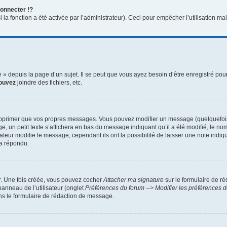
onnecter !?
a fonction a été activée par l’administrateur). Ceci pour empêcher l’utilisation malve
 depuis la page d’un sujet. Il se peut que vous ayez besoin d’être enregistré pour
ouvez
joindre des fichiers, etc.
pprimer que vos propres messages. Vous pouvez modifier un message (quelquefois d
 petit texte s’affichera en bas du message indiquant qu’il a été modifié, le nombre
ur modifie le message, cependant ils ont la possibilité de laisser une note indiqua
 a répondu.
r. Une fois créée, vous pouvez cocher
Attacher ma signature
sur le formulaire de r
panneau de l’utilisateur (onglet
Préférences du forum --> Modifier les préférences
s le formulaire de rédaction de message.