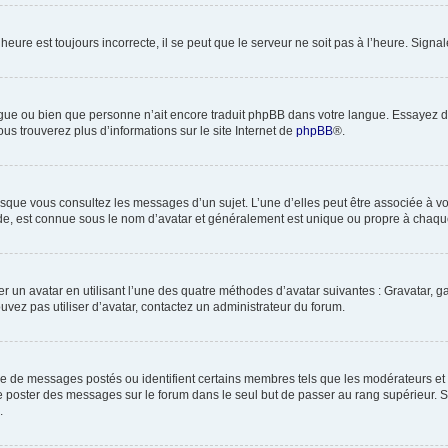
heure est toujours incorrecte, il se peut que le serveur ne soit pas à l’heure. Sign
 langue ou bien que personne n’ait encore traduit phpBB dans votre langue. Essayez 
ous trouverez plus d’informations sur le site Internet de
phpBB
®.
orsque vous consultez les messages d’un sujet. L’une d’elles peut être associée à 
nde, est connue sous le nom d’avatar et généralement est unique ou propre à cha
er un avatar en utilisant l’une des quatre méthodes d’avatar suivantes : Gravatar, ga
ouvez pas utiliser d’avatar, contactez un administrateur du forum.
bre de messages postés ou identifient certains membres tels que les modérateurs et
z de poster des messages sur le forum dans le seul but de passer au rang supérieur. 
.