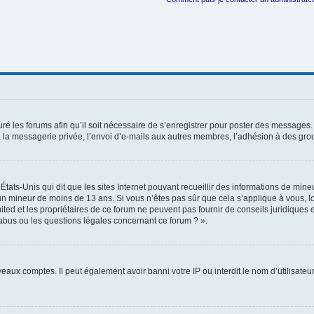
ré les forums afin qu’il soit nécessaire de s’enregistrer pour poster des messages. 
la messagerie privée, l’envoi d’e-mails aux autres membres, l’adhésion à des group
États-Unis qui dit que les sites Internet pouvant recueillir des informations de mi
r un mineur de moins de 13 ans. Si vous n’êtes pas sûr que cela s’applique à vous, l
ted et les propriétaires de ce forum ne peuvent pas fournir de conseils juridiques e
 abus ou les questions légales concernant ce forum ? ».
veaux comptes. Il peut également avoir banni votre IP ou interdit le nom d’utilisate