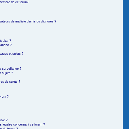
 membre de ce forum !
sateurs de ma liste d’amis ou d’ignorés ?
sultat ?
lanche ?!
ages et sujets ?
la surveillance ?
s sujets ?
es de sujets ?
forum ?
ible ?
ns légales concernant ce forum ?
ur du forum ?