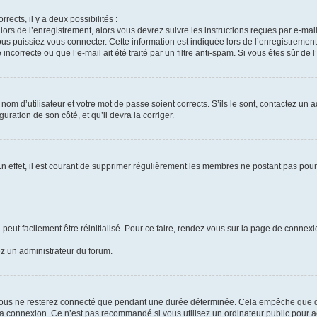
rrects, il y a deux possibilités :
lors de l’enregistrement, alors vous devrez suivre les instructions reçues par e-m
 puissiez vous connecter. Cette information est indiquée lors de l’enregistrement. 
ncorrecte ou que l’e-mail ait été traité par un filtre anti-spam. Si vous êtes sûr de 
om d’utilisateur et votre mot de passe soient corrects. S’ils le sont, contactez un a
uration de son côté, et qu’il devra la corriger.
En effet, il est courant de supprimer régulièrement les membres ne postant pas pour 
peut facilement être réinitialisé. Pour ce faire, rendez vous sur la page de connex
ez un administrateur du forum.
vous ne resterez connecté que pendant une durée déterminée. Cela empêche que quel
la connexion. Ce n’est pas recommandé si vous utilisez un ordinateur public pour ac