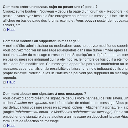
Comment créer un nouveau sujet ou poster une réponse ?
Cliquez sur le bouton « Nouveau » depuis la page d’un forum ou « Répondre » dep
peut que vous ayez besoin d’être enregistré pour écrire un message. Une liste d
affichée en bas de page des forums, exemple : Vous
pouvez
poster de nouveaux
fichiers, etc.
Haut
Comment modifier ou supprimer un message ?
À moins d’être administrateur ou modérateur, vous ne pouvez modifier ou suppr
Vous pouvez modifier un message (quelquefois dans une durée limitée après sa p
bouton
modifier
du message correspondant. Si quelqu’un a déjà répondu au messa
en bas du message indiquant qu’il a été modifié, le nombre de fois qu’il a été modi
de la dernière modification. Ce message n’apparaîtra pas si un modérateur ou un
message, cependant ils ont la possibilité de laisser une note indiquant qu’ils on
propre initiative. Notez que les utilisateurs ne peuvent pas supprimer un messag
répondu.
Haut
Comment ajouter une signature à mes messages ?
Vous devez d’abord créer une signature depuis votre panneau de l’utilisateur. U
cocher
Attacher ma signature
sur le formulaire de rédaction de message. Vous po
par défaut à tous vos messages en activant l’option « Attacher ma signature » à pa
(onglet
Préférences du forum --> Modifier les préférences de message
). Par la s
empêcher une signature d’être ajoutée à un message en décochant la case
Atta
formulaire de rédaction de message.
Haut