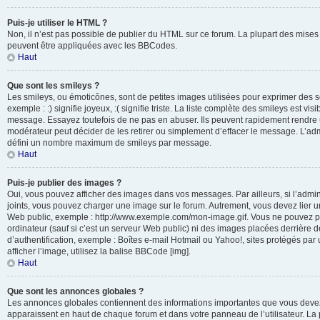
Puis-je utiliser le HTML ?
Non, il n’est pas possible de publier du HTML sur ce forum. La plupart des mis
peuvent être appliquées avec les BBCodes.
Haut
Que sont les smileys ?
Les smileys, ou émoticônes, sont de petites images utilisées pour exprimer des 
exemple : :) signifie joyeux, :( signifie triste. La liste complète des smileys est vi
message. Essayez toutefois de ne pas en abuser. Ils peuvent rapidement rendre u
modérateur peut décider de les retirer ou simplement d’effacer le message. L’adm
défini un nombre maximum de smileys par message.
Haut
Puis-je publier des images ?
Oui, vous pouvez afficher des images dans vos messages. Par ailleurs, si l’adminis
joints, vous pouvez charger une image sur le forum. Autrement, vous devez lier 
Web public, exemple : http://www.exemple.com/mon-image.gif. Vous ne pouvez pa
ordinateur (sauf si c’est un serveur Web public) ni des images placées derrière
d’authentification, exemple : Boîtes e-mail Hotmail ou Yahoo!, sites protégés par
afficher l’image, utilisez la balise BBCode [img].
Haut
Que sont les annonces globales ?
Les annonces globales contiennent des informations importantes que vous devez 
apparaissent en haut de chaque forum et dans votre panneau de l’utilisateur. La p