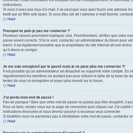
connecter. Cette information est indiquée lors de l’enregistrement. Si vous avez 
instructions.
Si vous n’avez pas reçu d’e-mail, il se peut que vous ayez fourni une adresse inco
traité par un filtre anti-spam. Si vous êtes sûr de l’adresse e-mail fournie, contact
Haut
Pourquoi ne puis-je pas me connecter ?
Plusieurs raisons pourraient expliquer cela. Premièrement, vérifiez que votre nom 
passe soient corrects. S’ils le sont, contactez un administrateur du forum pour vé
banni. Il est également possible que le propriétaire du site Internet ait une erreur
qu’il devra la corriger.
Haut
Je me suis enregistré par le passé mais je ne peux plus me connecter ?!
Il est possible qu’un administrateur ait désactivé ou supprimé votre compte. En eff
régulièrement les membres ne postant pas pour réduire la taille de la base de do
tentez de vous ré-enregistrer et soyez plus investi sur le forum.
Haut
J’ai perdu mon mot de passe !
Pas de panique ! Bien que votre mot de passe ne puisse pas être récupéré, il peut 
Pour ce faire, rendez vous sur la page de connexion puis cliquez sur
J’ai oublié
instructions énoncées et vous devriez pouvoir à nouveau vous connecter.
Si toutefois vous ne parveniez pas à réinitialiser votre mot de passe, contactez u
Haut