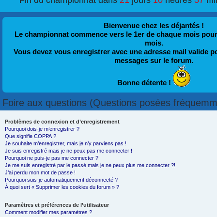
Fin du championnat dans
21
jours
10
heures
57
mi
Bienvenue chez les déjantés !
Le championnat commence vers le 1er de chaque mois pour fi
mois.
Vous devez vous enregistrer
avec une adresse mail valide
po
messages sur le forum.
Bonne détente !
Foire aux questions (Questions posées fréquemm
Problèmes de connexion et d’enregistrement
Pourquoi dois-je m’enregistrer ?
Que signifie COPPA ?
Je souhaite m’enregistrer, mais je n’y parviens pas !
Je suis enregistré mais je ne peux pas me connecter !
Pourquoi ne puis-je pas me connecter ?
Je me suis enregistré par le passé mais je ne peux plus me connecter ?!
J’ai perdu mon mot de passe !
Pourquoi suis-je automatiquement déconnecté ?
À quoi sert « Supprimer les cookies du forum » ?
Paramètres et préférences de l’utilisateur
Comment modifier mes paramètres ?