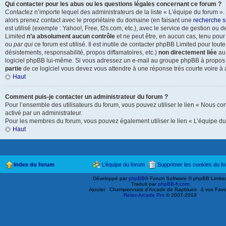
Qui contacter pour les abus ou les questions légales concernant ce forum ?
Contactez n’importe lequel des administrateurs de la liste « L’équipe du forum »
alors prenez contact avec le propriétaire du domaine (en faisant une
recherche s
est utilisé (exemple : Yahoo!, Free, f2s.com, etc.), avec le service de gestion o
Limited
n’a absolument aucun contrôle
et ne peut être, en aucun cas, tenu pou
ou
par qui
ce forum est utilisé. Il est inutile de contacter phpBB Limited pour tout
désistements, responsabilité, propos diffamatoires, etc.)
non directement liée
au 
logiciel phpBB lui-même. Si vous adressez un e-mail au groupe phpBB à propos d
partie
de ce logiciel vous devez vous attendre à une réponse très courte voire à
Haut
Comment puis-je contacter un administrateur du forum ?
Pour l’ensemble des utilisateurs du forum, vous pouvez utiliser le lien « Nous cont
activé par un administrateur.
Pour les membres du forum, vous pouvez également utiliser le lien « L’équipe du
Haut
Index du forum
L’équipe du forum
Supprimer les cookies du f
Développé par
phpBB
® Forum Software © phpBB Limite
Traduit par
phpBB-fr.com
Ajouter
Championnats d'Arcade de Rapblues
à vos Favo
Relax-Arcade Pro
© 2007-2019