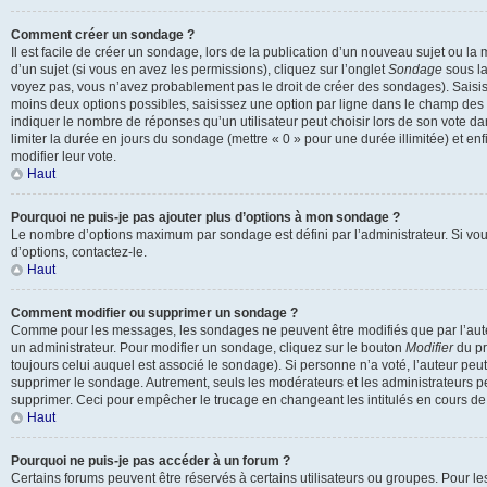
Comment créer un sondage ?
Il est facile de créer un sondage, lors de la publication d’un nouveau sujet ou l
d’un sujet (si vous en avez les permissions), cliquez sur l’onglet
Sondage
sous la
voyez pas, vous n’avez probablement pas le droit de créer des sondages). Saisis
moins deux options possibles, saisissez une option par ligne dans le champ de
indiquer le nombre de réponses qu’un utilisateur peut choisir lors de son vote dan
limiter la durée en jours du sondage (mettre « 0 » pour une durée illimitée) et enf
modifier leur vote.
Haut
Pourquoi ne puis-je pas ajouter plus d’options à mon sondage ?
Le nombre d’options maximum par sondage est défini par l’administrateur. Si vou
d’options, contactez-le.
Haut
Comment modifier ou supprimer un sondage ?
Comme pour les messages, les sondages ne peuvent être modifiés que par l’aute
un administrateur. Pour modifier un sondage, cliquez sur le bouton
Modifier
du pr
toujours celui auquel est associé le sondage). Si personne n’a voté, l’auteur peu
supprimer le sondage. Autrement, seuls les modérateurs et les administrateurs pe
supprimer. Ceci pour empêcher le trucage en changeant les intitulés en cours d
Haut
Pourquoi ne puis-je pas accéder à un forum ?
Certains forums peuvent être réservés à certains utilisateurs ou groupes. Pour les co