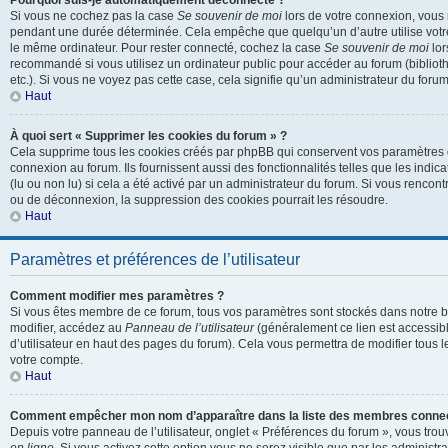
Pourquoi suis-je automatiquement déconnecté ?
Si vous ne cochez pas la case
Se souvenir de moi
lors de votre connexion, vous
pendant une durée déterminée. Cela empêche que quelqu’un d’autre utilise votre 
le même ordinateur. Pour rester connecté, cochez la case
Se souvenir de moi
lor
recommandé si vous utilisez un ordinateur public pour accéder au forum (biblioth
etc.). Si vous ne voyez pas cette case, cela signifie qu’un administrateur du forum
Haut
À quoi sert « Supprimer les cookies du forum » ?
Cela supprime tous les cookies créés par phpBB qui conservent vos paramètres d’
connexion au forum. Ils fournissent aussi des fonctionnalités telles que les indi
(lu ou non lu) si cela a été activé par un administrateur du forum. Si vous renc
ou de déconnexion, la suppression des cookies pourrait les résoudre.
Haut
Paramètres et préférences de l’utilisateur
Comment modifier mes paramètres ?
Si vous êtes membre de ce forum, tous vos paramètres sont stockés dans notre 
modifier, accédez au
Panneau de l’utilisateur
(généralement ce lien est accessibl
d’utilisateur en haut des pages du forum). Cela vous permettra de modifier tous 
votre compte.
Haut
Comment empêcher mon nom d’apparaître dans la liste des membres conne
Depuis votre panneau de l’utilisateur, onglet « Préférences du forum », vous trou