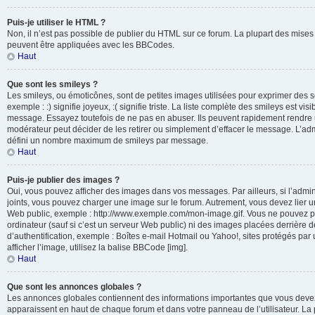
Puis-je utiliser le HTML ?
Non, il n’est pas possible de publier du HTML sur ce forum. La plupart des mis
peuvent être appliquées avec les BBCodes.
Haut
Que sont les smileys ?
Les smileys, ou émoticônes, sont de petites images utilisées pour exprimer des 
exemple : :) signifie joyeux, :( signifie triste. La liste complète des smileys est vi
message. Essayez toutefois de ne pas en abuser. Ils peuvent rapidement rendre u
modérateur peut décider de les retirer ou simplement d’effacer le message. L’adm
défini un nombre maximum de smileys par message.
Haut
Puis-je publier des images ?
Oui, vous pouvez afficher des images dans vos messages. Par ailleurs, si l’adminis
joints, vous pouvez charger une image sur le forum. Autrement, vous devez lier 
Web public, exemple : http://www.exemple.com/mon-image.gif. Vous ne pouvez pa
ordinateur (sauf si c’est un serveur Web public) ni des images placées derrière
d’authentification, exemple : Boîtes e-mail Hotmail ou Yahoo!, sites protégés par
afficher l’image, utilisez la balise BBCode [img].
Haut
Que sont les annonces globales ?
Les annonces globales contiennent des informations importantes que vous devez 
apparaissent en haut de chaque forum et dans votre panneau de l’utilisateur. La p