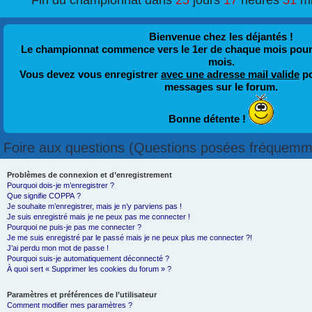
Fin du championnat dans
25
jours
17
heures
51
m
Bienvenue chez les déjantés !
Le championnat commence vers le 1er de chaque mois pour fi
mois.
Vous devez vous enregistrer
avec une adresse mail valide
po
messages sur le forum.
Bonne détente !
Foire aux questions (Questions posées fréquemm
Problèmes de connexion et d’enregistrement
Pourquoi dois-je m’enregistrer ?
Que signifie COPPA ?
Je souhaite m’enregistrer, mais je n’y parviens pas !
Je suis enregistré mais je ne peux pas me connecter !
Pourquoi ne puis-je pas me connecter ?
Je me suis enregistré par le passé mais je ne peux plus me connecter ?!
J’ai perdu mon mot de passe !
Pourquoi suis-je automatiquement déconnecté ?
À quoi sert « Supprimer les cookies du forum » ?
Paramètres et préférences de l’utilisateur
Comment modifier mes paramètres ?