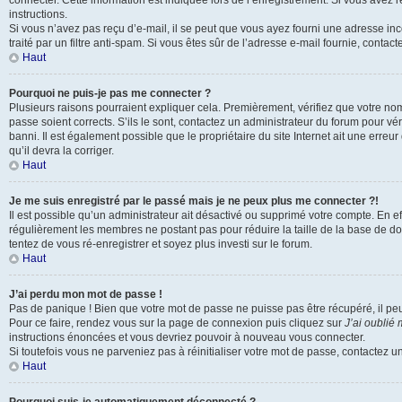
connecter. Cette information est indiquée lors de l’enregistrement. Si vous avez 
instructions.
Si vous n’avez pas reçu d’e-mail, il se peut que vous ayez fourni une adresse inco
traité par un filtre anti-spam. Si vous êtes sûr de l’adresse e-mail fournie, contact
Haut
Pourquoi ne puis-je pas me connecter ?
Plusieurs raisons pourraient expliquer cela. Premièrement, vérifiez que votre nom 
passe soient corrects. S’ils le sont, contactez un administrateur du forum pour vé
banni. Il est également possible que le propriétaire du site Internet ait une erreur
qu’il devra la corriger.
Haut
Je me suis enregistré par le passé mais je ne peux plus me connecter ?!
Il est possible qu’un administrateur ait désactivé ou supprimé votre compte. En eff
régulièrement les membres ne postant pas pour réduire la taille de la base de do
tentez de vous ré-enregistrer et soyez plus investi sur le forum.
Haut
J’ai perdu mon mot de passe !
Pas de panique ! Bien que votre mot de passe ne puisse pas être récupéré, il peut 
Pour ce faire, rendez vous sur la page de connexion puis cliquez sur
J’ai oublié
instructions énoncées et vous devriez pouvoir à nouveau vous connecter.
Si toutefois vous ne parveniez pas à réinitialiser votre mot de passe, contactez u
Haut