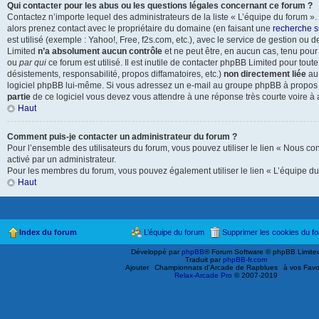
Qui contacter pour les abus ou les questions légales concernant ce forum ?
Contactez n’importe lequel des administrateurs de la liste « L’équipe du forum »
alors prenez contact avec le propriétaire du domaine (en faisant une
recherche s
est utilisé (exemple : Yahoo!, Free, f2s.com, etc.), avec le service de gestion o
Limited
n’a absolument aucun contrôle
et ne peut être, en aucun cas, tenu pou
ou
par qui
ce forum est utilisé. Il est inutile de contacter phpBB Limited pour tout
désistements, responsabilité, propos diffamatoires, etc.)
non directement liée
au 
logiciel phpBB lui-même. Si vous adressez un e-mail au groupe phpBB à propos d
partie
de ce logiciel vous devez vous attendre à une réponse très courte voire à
Haut
Comment puis-je contacter un administrateur du forum ?
Pour l’ensemble des utilisateurs du forum, vous pouvez utiliser le lien « Nous cont
activé par un administrateur.
Pour les membres du forum, vous pouvez également utiliser le lien « L’équipe du
Haut
Index du forum
L’équipe du forum
Supprimer les cookies du f
Développé par
phpBB
® Forum Software © phpBB Limite
Traduit par
phpBB-fr.com
Ajouter
Championnats d'Arcade de Rapblues
à vos Favo
Relax-Arcade Pro
© 2007-2019