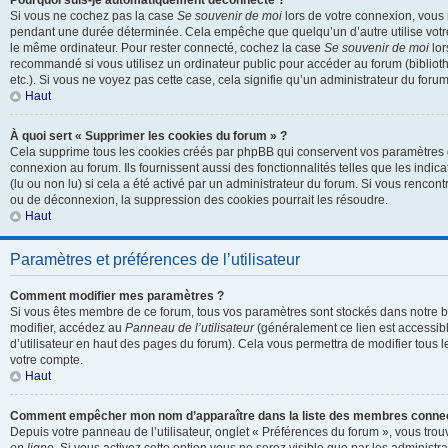
Pourquoi suis-je automatiquement déconnecté ?
Si vous ne cochez pas la case
Se souvenir de moi
lors de votre connexion, vous
pendant une durée déterminée. Cela empêche que quelqu’un d’autre utilise votre 
le même ordinateur. Pour rester connecté, cochez la case
Se souvenir de moi
lor
recommandé si vous utilisez un ordinateur public pour accéder au forum (biblioth
etc.). Si vous ne voyez pas cette case, cela signifie qu’un administrateur du forum
Haut
À quoi sert « Supprimer les cookies du forum » ?
Cela supprime tous les cookies créés par phpBB qui conservent vos paramètres d’
connexion au forum. Ils fournissent aussi des fonctionnalités telles que les indi
(lu ou non lu) si cela a été activé par un administrateur du forum. Si vous renc
ou de déconnexion, la suppression des cookies pourrait les résoudre.
Haut
Paramètres et préférences de l’utilisateur
Comment modifier mes paramètres ?
Si vous êtes membre de ce forum, tous vos paramètres sont stockés dans notre 
modifier, accédez au
Panneau de l’utilisateur
(généralement ce lien est accessibl
d’utilisateur en haut des pages du forum). Cela vous permettra de modifier tous 
votre compte.
Haut
Comment empêcher mon nom d’apparaître dans la liste des membres conne
Depuis votre panneau de l’utilisateur, onglet « Préférences du forum », vous trou