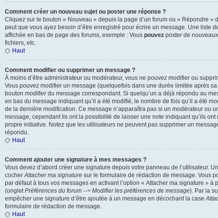
Comment créer un nouveau sujet ou poster une réponse ?
Cliquez sur le bouton « Nouveau » depuis la page d’un forum ou « Répondre » dep
peut que vous ayez besoin d’être enregistré pour écrire un message. Une liste d
affichée en bas de page des forums, exemple : Vous
pouvez
poster de nouveaux
fichiers, etc.
Haut
Comment modifier ou supprimer un message ?
À moins d’être administrateur ou modérateur, vous ne pouvez modifier ou suppr
Vous pouvez modifier un message (quelquefois dans une durée limitée après sa p
bouton
modifier
du message correspondant. Si quelqu’un a déjà répondu au messa
en bas du message indiquant qu’il a été modifié, le nombre de fois qu’il a été modi
de la dernière modification. Ce message n’apparaîtra pas si un modérateur ou un
message, cependant ils ont la possibilité de laisser une note indiquant qu’ils on
propre initiative. Notez que les utilisateurs ne peuvent pas supprimer un messag
répondu.
Haut
Comment ajouter une signature à mes messages ?
Vous devez d’abord créer une signature depuis votre panneau de l’utilisateur. U
cocher
Attacher ma signature
sur le formulaire de rédaction de message. Vous po
par défaut à tous vos messages en activant l’option « Attacher ma signature » à pa
(onglet
Préférences du forum --> Modifier les préférences de message
). Par la s
empêcher une signature d’être ajoutée à un message en décochant la case
Atta
formulaire de rédaction de message.
Haut