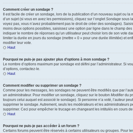
Comment créer un sondage ?
Il est facile de créer un sondage, lors de la publication d’un nouveau sujet ou l
d’un sujet (si vous en avez les permissions), cliquez sur l’onglet
Sondage
sous la
voyez pas, vous n’avez probablement pas le droit de créer des sondages). Saisis
moins deux options possibles, saisissez une option par ligne dans le champ de
indiquer le nombre de réponses qu’un utilisateur peut choisir lors de son vote dan
limiter la durée en jours du sondage (mettre « 0 » pour une durée illimitée) et enf
modifier leur vote.
Haut
Pourquoi ne puis-je pas ajouter plus d’options à mon sondage ?
Le nombre d’options maximum par sondage est défini par l’administrateur. Si vou
d’options, contactez-le.
Haut
Comment modifier ou supprimer un sondage ?
Comme pour les messages, les sondages ne peuvent être modifiés que par l’aute
un administrateur. Pour modifier un sondage, cliquez sur le bouton
Modifier
du pr
toujours celui auquel est associé le sondage). Si personne n’a voté, l’auteur peu
supprimer le sondage. Autrement, seuls les modérateurs et les administrateurs pe
supprimer. Ceci pour empêcher le trucage en changeant les intitulés en cours d
Haut
Pourquoi ne puis-je pas accéder à un forum ?
Certains forums peuvent être réservés à certains utilisateurs ou groupes. Pour les co