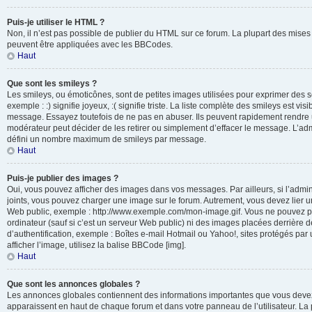
Puis-je utiliser le HTML ?
Non, il n’est pas possible de publier du HTML sur ce forum. La plupart des mis
peuvent être appliquées avec les BBCodes.
Haut
Que sont les smileys ?
Les smileys, ou émoticônes, sont de petites images utilisées pour exprimer des 
exemple : :) signifie joyeux, :( signifie triste. La liste complète des smileys est vi
message. Essayez toutefois de ne pas en abuser. Ils peuvent rapidement rendre u
modérateur peut décider de les retirer ou simplement d’effacer le message. L’adm
défini un nombre maximum de smileys par message.
Haut
Puis-je publier des images ?
Oui, vous pouvez afficher des images dans vos messages. Par ailleurs, si l’adminis
joints, vous pouvez charger une image sur le forum. Autrement, vous devez lier 
Web public, exemple : http://www.exemple.com/mon-image.gif. Vous ne pouvez pa
ordinateur (sauf si c’est un serveur Web public) ni des images placées derrière
d’authentification, exemple : Boîtes e-mail Hotmail ou Yahoo!, sites protégés par
afficher l’image, utilisez la balise BBCode [img].
Haut
Que sont les annonces globales ?
Les annonces globales contiennent des informations importantes que vous devez 
apparaissent en haut de chaque forum et dans votre panneau de l’utilisateur. La p