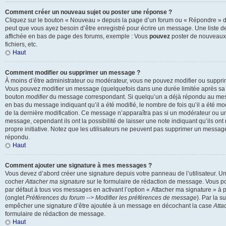
Comment créer un nouveau sujet ou poster une réponse ?
Cliquez sur le bouton « Nouveau » depuis la page d’un forum ou « Répondre » dep
peut que vous ayez besoin d’être enregistré pour écrire un message. Une liste d
affichée en bas de page des forums, exemple : Vous
pouvez
poster de nouveaux
fichiers, etc.
Haut
Comment modifier ou supprimer un message ?
À moins d’être administrateur ou modérateur, vous ne pouvez modifier ou suppr
Vous pouvez modifier un message (quelquefois dans une durée limitée après sa p
bouton
modifier
du message correspondant. Si quelqu’un a déjà répondu au messa
en bas du message indiquant qu’il a été modifié, le nombre de fois qu’il a été modi
de la dernière modification. Ce message n’apparaîtra pas si un modérateur ou un
message, cependant ils ont la possibilité de laisser une note indiquant qu’ils on
propre initiative. Notez que les utilisateurs ne peuvent pas supprimer un messag
répondu.
Haut
Comment ajouter une signature à mes messages ?
Vous devez d’abord créer une signature depuis votre panneau de l’utilisateur. U
cocher
Attacher ma signature
sur le formulaire de rédaction de message. Vous po
par défaut à tous vos messages en activant l’option « Attacher ma signature » à pa
(onglet
Préférences du forum --> Modifier les préférences de message
). Par la s
empêcher une signature d’être ajoutée à un message en décochant la case
Atta
formulaire de rédaction de message.
Haut