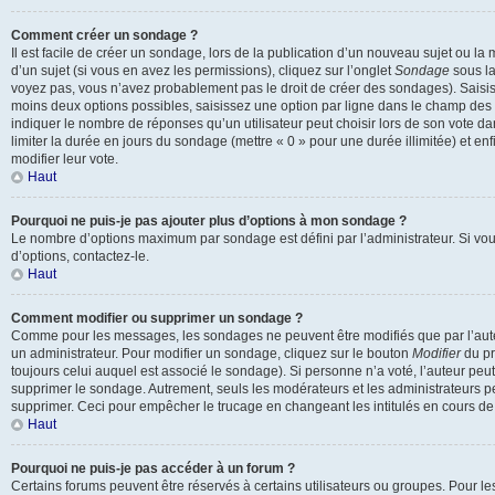
Comment créer un sondage ?
Il est facile de créer un sondage, lors de la publication d’un nouveau sujet ou l
d’un sujet (si vous en avez les permissions), cliquez sur l’onglet
Sondage
sous la
voyez pas, vous n’avez probablement pas le droit de créer des sondages). Saisis
moins deux options possibles, saisissez une option par ligne dans le champ de
indiquer le nombre de réponses qu’un utilisateur peut choisir lors de son vote dan
limiter la durée en jours du sondage (mettre « 0 » pour une durée illimitée) et enf
modifier leur vote.
Haut
Pourquoi ne puis-je pas ajouter plus d’options à mon sondage ?
Le nombre d’options maximum par sondage est défini par l’administrateur. Si vou
d’options, contactez-le.
Haut
Comment modifier ou supprimer un sondage ?
Comme pour les messages, les sondages ne peuvent être modifiés que par l’aute
un administrateur. Pour modifier un sondage, cliquez sur le bouton
Modifier
du pr
toujours celui auquel est associé le sondage). Si personne n’a voté, l’auteur peu
supprimer le sondage. Autrement, seuls les modérateurs et les administrateurs pe
supprimer. Ceci pour empêcher le trucage en changeant les intitulés en cours d
Haut
Pourquoi ne puis-je pas accéder à un forum ?
Certains forums peuvent être réservés à certains utilisateurs ou groupes. Pour les co