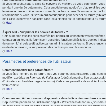
Pourquoi suis-je automatiquement déconnecté ?
Si vous ne cochez pas la case
Se souvenir de moi
lors de votre connexion, vous
pendant une durée déterminée. Cela empêche que quelqu’un d’autre utilise votre 
le même ordinateur. Pour rester connecté, cochez la case
Se souvenir de moi
lor
recommandé si vous utilisez un ordinateur public pour accéder au forum (biblioth
etc.). Si vous ne voyez pas cette case, cela signifie qu’un administrateur du forum
Haut
À quoi sert « Supprimer les cookies du forum » ?
Cela supprime tous les cookies créés par phpBB qui conservent vos paramètres d’
connexion au forum. Ils fournissent aussi des fonctionnalités telles que les indi
(lu ou non lu) si cela a été activé par un administrateur du forum. Si vous renc
ou de déconnexion, la suppression des cookies pourrait les résoudre.
Haut
Paramètres et préférences de l’utilisateur
Comment modifier mes paramètres ?
Si vous êtes membre de ce forum, tous vos paramètres sont stockés dans notre 
modifier, accédez au
Panneau de l’utilisateur
(généralement ce lien est accessibl
d’utilisateur en haut des pages du forum). Cela vous permettra de modifier tous 
votre compte.
Haut
Comment empêcher mon nom d’apparaître dans la liste des membres conne
Depuis votre panneau de l’utilisateur, onglet « Préférences du forum », vous trou