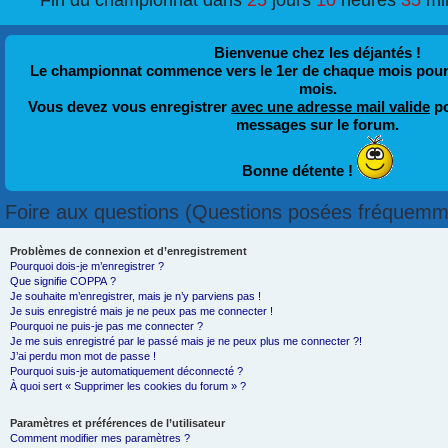
Fin du championnat dans
25
jours
10
heures
35
mi
Bienvenue chez les déjantés !
Le championnat commence vers le 1er de chaque mois pour fi
mois.
Vous devez vous enregistrer
avec une adresse mail valide
po
messages sur le forum.
Bonne détente !
Foire aux questions (Questions posées fréquemm
Problèmes de connexion et d’enregistrement
Pourquoi dois-je m’enregistrer ?
Que signifie COPPA ?
Je souhaite m’enregistrer, mais je n’y parviens pas !
Je suis enregistré mais je ne peux pas me connecter !
Pourquoi ne puis-je pas me connecter ?
Je me suis enregistré par le passé mais je ne peux plus me connecter ?!
J’ai perdu mon mot de passe !
Pourquoi suis-je automatiquement déconnecté ?
À quoi sert « Supprimer les cookies du forum » ?
Paramètres et préférences de l’utilisateur
Comment modifier mes paramètres ?