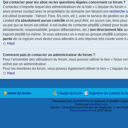
Qui contacter pour les abus ou les questions légales concernant ce forum ?
Contactez n’importe lequel des administrateurs de la liste « L’équipe du forum »
alors prenez contact avec le propriétaire du domaine (en faisant une
recherche s
est utilisé (exemple : Yahoo!, Free, f2s.com, etc.), avec le service de gestion o
Limited
n’a absolument aucun contrôle
et ne peut être, en aucun cas, tenu pou
ou
par qui
ce forum est utilisé. Il est inutile de contacter phpBB Limited pour tout
désistements, responsabilité, propos diffamatoires, etc.)
non directement liée
au 
logiciel phpBB lui-même. Si vous adressez un e-mail au groupe phpBB à propos d
partie
de ce logiciel vous devez vous attendre à une réponse très courte voire à
Haut
Comment puis-je contacter un administrateur du forum ?
Pour l’ensemble des utilisateurs du forum, vous pouvez utiliser le lien « Nous cont
activé par un administrateur.
Pour les membres du forum, vous pouvez également utiliser le lien « L’équipe du
Haut
Index du forum
L’équipe du forum
Supprimer les cookies du f
Développé par
phpBB
® Forum Software © phpBB Limite
Traduit par
phpBB-fr.com
Ajouter
Championnats d'Arcade de Rapblues
à vos Favo
Relax-Arcade Pro
© 2007-2019