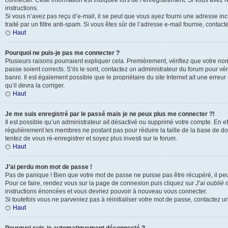
connecter. Cette information est indiquée lors de l’enregistrement. Si vous avez 
instructions.
Si vous n’avez pas reçu d’e-mail, il se peut que vous ayez fourni une adresse inco
traité par un filtre anti-spam. Si vous êtes sûr de l’adresse e-mail fournie, contact
Haut
Pourquoi ne puis-je pas me connecter ?
Plusieurs raisons pourraient expliquer cela. Premièrement, vérifiez que votre nom 
passe soient corrects. S’ils le sont, contactez un administrateur du forum pour vé
banni. Il est également possible que le propriétaire du site Internet ait une erreur
qu’il devra la corriger.
Haut
Je me suis enregistré par le passé mais je ne peux plus me connecter ?!
Il est possible qu’un administrateur ait désactivé ou supprimé votre compte. En eff
régulièrement les membres ne postant pas pour réduire la taille de la base de do
tentez de vous ré-enregistrer et soyez plus investi sur le forum.
Haut
J’ai perdu mon mot de passe !
Pas de panique ! Bien que votre mot de passe ne puisse pas être récupéré, il peut 
Pour ce faire, rendez vous sur la page de connexion puis cliquez sur
J’ai oublié
instructions énoncées et vous devriez pouvoir à nouveau vous connecter.
Si toutefois vous ne parveniez pas à réinitialiser votre mot de passe, contactez u
Haut