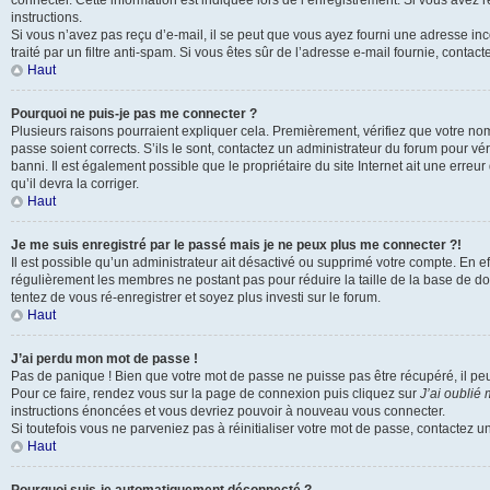
connecter. Cette information est indiquée lors de l’enregistrement. Si vous avez 
instructions.
Si vous n’avez pas reçu d’e-mail, il se peut que vous ayez fourni une adresse inco
traité par un filtre anti-spam. Si vous êtes sûr de l’adresse e-mail fournie, contact
Haut
Pourquoi ne puis-je pas me connecter ?
Plusieurs raisons pourraient expliquer cela. Premièrement, vérifiez que votre nom 
passe soient corrects. S’ils le sont, contactez un administrateur du forum pour vé
banni. Il est également possible que le propriétaire du site Internet ait une erreur
qu’il devra la corriger.
Haut
Je me suis enregistré par le passé mais je ne peux plus me connecter ?!
Il est possible qu’un administrateur ait désactivé ou supprimé votre compte. En eff
régulièrement les membres ne postant pas pour réduire la taille de la base de do
tentez de vous ré-enregistrer et soyez plus investi sur le forum.
Haut
J’ai perdu mon mot de passe !
Pas de panique ! Bien que votre mot de passe ne puisse pas être récupéré, il peut 
Pour ce faire, rendez vous sur la page de connexion puis cliquez sur
J’ai oublié
instructions énoncées et vous devriez pouvoir à nouveau vous connecter.
Si toutefois vous ne parveniez pas à réinitialiser votre mot de passe, contactez u
Haut