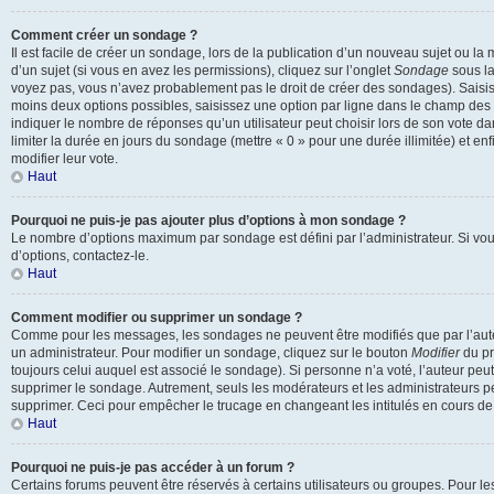
Comment créer un sondage ?
Il est facile de créer un sondage, lors de la publication d’un nouveau sujet ou l
d’un sujet (si vous en avez les permissions), cliquez sur l’onglet
Sondage
sous la
voyez pas, vous n’avez probablement pas le droit de créer des sondages). Saisis
moins deux options possibles, saisissez une option par ligne dans le champ de
indiquer le nombre de réponses qu’un utilisateur peut choisir lors de son vote dan
limiter la durée en jours du sondage (mettre « 0 » pour une durée illimitée) et enf
modifier leur vote.
Haut
Pourquoi ne puis-je pas ajouter plus d’options à mon sondage ?
Le nombre d’options maximum par sondage est défini par l’administrateur. Si vou
d’options, contactez-le.
Haut
Comment modifier ou supprimer un sondage ?
Comme pour les messages, les sondages ne peuvent être modifiés que par l’aute
un administrateur. Pour modifier un sondage, cliquez sur le bouton
Modifier
du pr
toujours celui auquel est associé le sondage). Si personne n’a voté, l’auteur peu
supprimer le sondage. Autrement, seuls les modérateurs et les administrateurs pe
supprimer. Ceci pour empêcher le trucage en changeant les intitulés en cours d
Haut
Pourquoi ne puis-je pas accéder à un forum ?
Certains forums peuvent être réservés à certains utilisateurs ou groupes. Pour les co