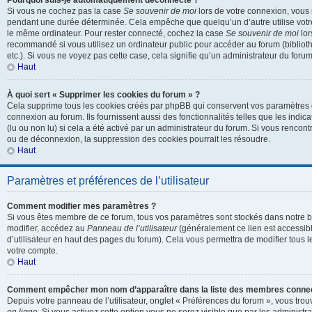
Pourquoi suis-je automatiquement déconnecté ?
Si vous ne cochez pas la case
Se souvenir de moi
lors de votre connexion, vous
pendant une durée déterminée. Cela empêche que quelqu’un d’autre utilise votre 
le même ordinateur. Pour rester connecté, cochez la case
Se souvenir de moi
lor
recommandé si vous utilisez un ordinateur public pour accéder au forum (biblioth
etc.). Si vous ne voyez pas cette case, cela signifie qu’un administrateur du forum
Haut
À quoi sert « Supprimer les cookies du forum » ?
Cela supprime tous les cookies créés par phpBB qui conservent vos paramètres d’
connexion au forum. Ils fournissent aussi des fonctionnalités telles que les indi
(lu ou non lu) si cela a été activé par un administrateur du forum. Si vous renc
ou de déconnexion, la suppression des cookies pourrait les résoudre.
Haut
Paramètres et préférences de l’utilisateur
Comment modifier mes paramètres ?
Si vous êtes membre de ce forum, tous vos paramètres sont stockés dans notre 
modifier, accédez au
Panneau de l’utilisateur
(généralement ce lien est accessibl
d’utilisateur en haut des pages du forum). Cela vous permettra de modifier tous 
votre compte.
Haut
Comment empêcher mon nom d’apparaître dans la liste des membres conne
Depuis votre panneau de l’utilisateur, onglet « Préférences du forum », vous trou