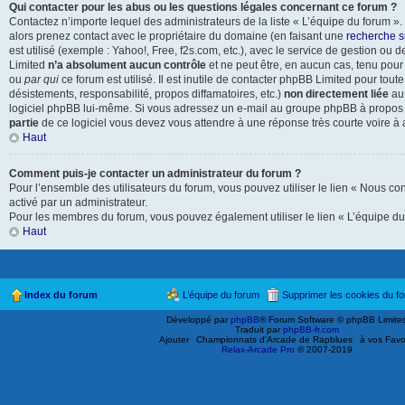
Qui contacter pour les abus ou les questions légales concernant ce forum ?
Contactez n’importe lequel des administrateurs de la liste « L’équipe du forum »
alors prenez contact avec le propriétaire du domaine (en faisant une
recherche s
est utilisé (exemple : Yahoo!, Free, f2s.com, etc.), avec le service de gestion o
Limited
n’a absolument aucun contrôle
et ne peut être, en aucun cas, tenu pou
ou
par qui
ce forum est utilisé. Il est inutile de contacter phpBB Limited pour tout
désistements, responsabilité, propos diffamatoires, etc.)
non directement liée
au 
logiciel phpBB lui-même. Si vous adressez un e-mail au groupe phpBB à propos d
partie
de ce logiciel vous devez vous attendre à une réponse très courte voire à
Haut
Comment puis-je contacter un administrateur du forum ?
Pour l’ensemble des utilisateurs du forum, vous pouvez utiliser le lien « Nous cont
activé par un administrateur.
Pour les membres du forum, vous pouvez également utiliser le lien « L’équipe du
Haut
Index du forum
L’équipe du forum
Supprimer les cookies du f
Développé par
phpBB
® Forum Software © phpBB Limite
Traduit par
phpBB-fr.com
Ajouter
Championnats d'Arcade de Rapblues
à vos Favo
Relax-Arcade Pro
© 2007-2019