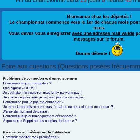
Fin du championnat dans
23
jours
6
heures
46
mi
Bienvenue chez les déjantés !
Le championnat commence vers le 1er de chaque mois pour fi
mois.
Vous devez vous enregistrer
avec une adresse mail valide
po
messages sur le forum.
Bonne détente !
Foire aux questions (Questions posées fréquemm
Problèmes de connexion et d’enregistrement
Pourquoi dois-je m’enregistrer ?
Que signifie COPPA ?
Je souhaite m’enregistrer, mais je n’y parviens pas !
Je suis enregistré mais je ne peux pas me connecter !
Pourquoi ne puis-je pas me connecter ?
Je me suis enregistré par le passé mais je ne peux plus me connecter ?!
J’ai perdu mon mot de passe !
Pourquoi suis-je automatiquement déconnecté ?
À quoi sert « Supprimer les cookies du forum » ?
Paramètres et préférences de l’utilisateur
Comment modifier mes paramètres ?