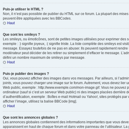
Puis-je utiliser le HTML ?
Non, il n’est pas possible de publier du HTML sur ce forum. La plupart des mis
peuvent être appliquées avec les BBCodes.
Haut
Que sont les smileys ?
Les smileys, ou émoticônes, sont de petites images utilisées pour exprimer des 
exemple : :) signifie joyeux, :( signifie triste. La liste complète des smileys est vi
message. Essayez toutefois de ne pas en abuser. Ils peuvent rapidement rendre u
modérateur peut décider de les retirer ou simplement d’effacer le message. L’adm
défini un nombre maximum de smileys par message.
Haut
Puis-je publier des images ?
Oui, vous pouvez afficher des images dans vos messages. Par ailleurs, si l’adminis
joints, vous pouvez charger une image sur le forum. Autrement, vous devez lier 
Web public, exemple : http://www.exemple.com/mon-image.gif. Vous ne pouvez pa
ordinateur (sauf si c’est un serveur Web public) ni des images placées derrière
d’authentification, exemple : Boîtes e-mail Hotmail ou Yahoo!, sites protégés par
afficher l’image, utilisez la balise BBCode [img].
Haut
Que sont les annonces globales ?
Les annonces globales contiennent des informations importantes que vous devez 
apparaissent en haut de chaque forum et dans votre panneau de l’utilisateur. La p