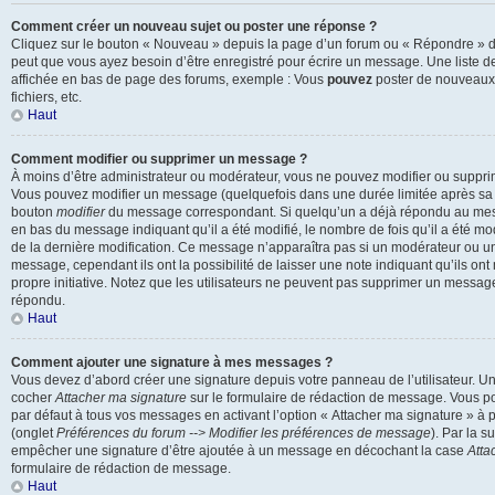
Comment créer un nouveau sujet ou poster une réponse ?
Cliquez sur le bouton « Nouveau » depuis la page d’un forum ou « Répondre » dep
peut que vous ayez besoin d’être enregistré pour écrire un message. Une liste d
affichée en bas de page des forums, exemple : Vous
pouvez
poster de nouveaux
fichiers, etc.
Haut
Comment modifier ou supprimer un message ?
À moins d’être administrateur ou modérateur, vous ne pouvez modifier ou suppr
Vous pouvez modifier un message (quelquefois dans une durée limitée après sa p
bouton
modifier
du message correspondant. Si quelqu’un a déjà répondu au messa
en bas du message indiquant qu’il a été modifié, le nombre de fois qu’il a été modi
de la dernière modification. Ce message n’apparaîtra pas si un modérateur ou un
message, cependant ils ont la possibilité de laisser une note indiquant qu’ils on
propre initiative. Notez que les utilisateurs ne peuvent pas supprimer un messag
répondu.
Haut
Comment ajouter une signature à mes messages ?
Vous devez d’abord créer une signature depuis votre panneau de l’utilisateur. U
cocher
Attacher ma signature
sur le formulaire de rédaction de message. Vous po
par défaut à tous vos messages en activant l’option « Attacher ma signature » à pa
(onglet
Préférences du forum --> Modifier les préférences de message
). Par la s
empêcher une signature d’être ajoutée à un message en décochant la case
Atta
formulaire de rédaction de message.
Haut