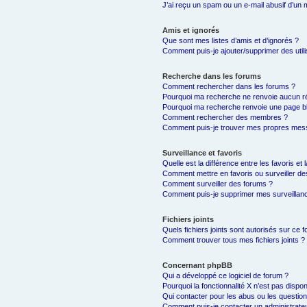
J’ai reçu un spam ou un e-mail abusif d’un
Amis et ignorés
Que sont mes listes d’amis et d’ignorés ?
Comment puis-je ajouter/supprimer des utili
Recherche dans les forums
Comment rechercher dans les forums ?
Pourquoi ma recherche ne renvoie aucun ré
Pourquoi ma recherche renvoie une page b
Comment rechercher des membres ?
Comment puis-je trouver mes propres mess
Surveillance et favoris
Quelle est la différence entre les favoris et 
Comment mettre en favoris ou surveiller de
Comment surveiller des forums ?
Comment puis-je supprimer mes surveillanc
Fichiers joints
Quels fichiers joints sont autorisés sur ce 
Comment trouver tous mes fichiers joints ?
Concernant phpBB
Qui a développé ce logiciel de forum ?
Pourquoi la fonctionnalité X n’est pas dispon
Qui contacter pour les abus ou les questio
Comment puis-je contacter un administrate