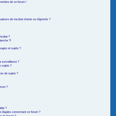
 membre de ce forum !
sateurs de ma liste d’amis ou d’ignorés ?
sultat ?
lanche ?!
ages et sujets ?
la surveillance ?
s sujets ?
es de sujets ?
forum ?
ible ?
ns légales concernant ce forum ?
ur du forum ?