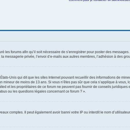
ré les forums afin qu’il soit nécessaire de s’enregistrer pour poster des messages. 
la messagerie privée, l’envoi d’e-mails aux autres membres, l’adhésion à des group
États-Unis qui dit que les sites Internet pouvant recueillir des informations de mi
r un mineur de moins de 13 ans. Si vous n’êtes pas sûr que cela s’applique à vous, l
ted et les propriétaires de ce forum ne peuvent pas fournir de conseils juridiques e
 abus ou les questions légales concernant ce forum ? ».
veaux comptes. Il peut également avoir banni votre IP ou interdit le nom d’utilisate