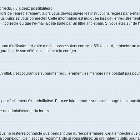
rrects, il y a deux possibilités :
lors de l’enregistrement, alors vous devrez suivre les instructions reçues par e-m
 puissiez vous connecter. Cette information est indiquée lors de l’enregistrement. 
ncorrecte ou que l’e-mail ait été traité par un filtre anti-spam. Si vous êtes sûr de 
om d’utilisateur et votre mot de passe soient corrects. S’ils le sont, contactez un a
uration de son côté, et qu’il devra la corriger.
En effet, il est courant de supprimer régulièrement les membres ne postant pas pour 
peut facilement être réinitialisé. Pour ce faire, rendez vous sur la page de connex
ez un administrateur du forum.
vous ne resterez connecté que pendant une durée déterminée. Cela empêche que quel
la connexion. Ce n’est pas recommandé si vous utilisez un ordinateur public pour ac