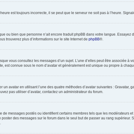
heure est toujours incorrecte, il se peut que le serveur ne soit pas à l’heure. Sign
 langue ou bien que personne n’ait encore traduit phpBB dans votre langue. Essayez 
ous trouverez plus d’informations sur le site Internet de
phpBB
®.
orsque vous consultez les messages d’un sujet. L’une d’elles peut être associée à 
nde, est connue sous le nom d’avatar et généralement est unique ou propre à cha
er un avatar en utilisant l’une des quatre méthodes d’avatar suivantes : Gravatar, ga
ouvez pas utiliser d’avatar, contactez un administrateur du forum.
bre de messages postés ou identifient certains membres tels que les modérateurs et
z de poster des messages sur le forum dans le seul but de passer au rang supérieur. 
.