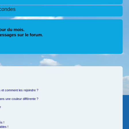
condes
our du mois.
essages sur le forum.
rs et comment les rejoindre ?
ns une couleur différente ?
?
s !
bles !