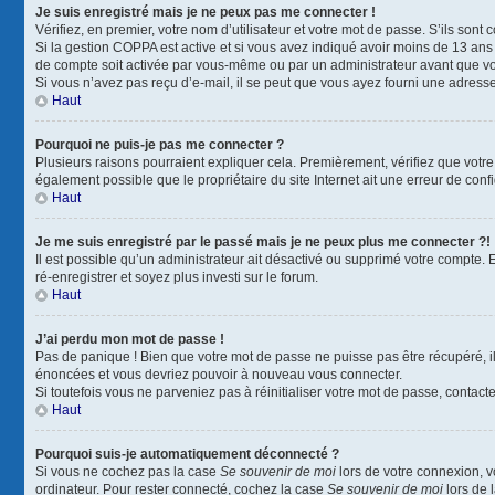
Je suis enregistré mais je ne peux pas me connecter !
Vérifiez, en premier, votre nom d’utilisateur et votre mot de passe. S’ils sont co
Si la gestion COPPA est active et si vous avez indiqué avoir moins de 13 ans 
de compte soit activée par vous-même ou par un administrateur avant que vous
Si vous n’avez pas reçu d’e-mail, il se peut que vous ayez fourni une adresse i
Haut
Pourquoi ne puis-je pas me connecter ?
Plusieurs raisons pourraient expliquer cela. Premièrement, vérifiez que votre n
également possible que le propriétaire du site Internet ait une erreur de config
Haut
Je me suis enregistré par le passé mais je ne peux plus me connecter ?!
Il est possible qu’un administrateur ait désactivé ou supprimé votre compte. 
ré-enregistrer et soyez plus investi sur le forum.
Haut
J’ai perdu mon mot de passe !
Pas de panique ! Bien que votre mot de passe ne puisse pas être récupéré, il 
énoncées et vous devriez pouvoir à nouveau vous connecter.
Si toutefois vous ne parveniez pas à réinitialiser votre mot de passe, contact
Haut
Pourquoi suis-je automatiquement déconnecté ?
Si vous ne cochez pas la case
Se souvenir de moi
lors de votre connexion, 
ordinateur. Pour rester connecté, cochez la case
Se souvenir de moi
lors de 