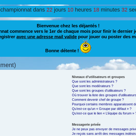
 championnat dans
22
jours
10
heures
18
minutes
30
se
Bienvenue chez les déjantés !
nat commence vers le 1er de chaque mois pour finir le dernier j
egistrer
avec une adresse mail valide
pour jouer ou poster des m
Bonne détente !
mment)
Niveaux d’utilisateurs et groupes
Que sont les administrateurs ?
Que sont les modérateurs ?
Que sont les groupes d’utilisateurs ?
Où trouver la liste des groupes d’utilisateu
Comment devenir chef de groupe ?
Pourquoi certains membres apparaissent da
Qu’est-ce qu’un « Groupe par défaut » ?
Qu’est-ce que le lien « L’équipe du forum » 
Messagerie privée
Je ne peux pas envoyer de messages privé
Je reçois sans arrêt des messages indésira