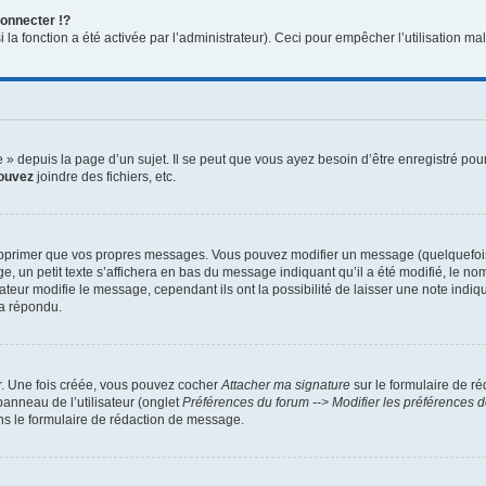
onnecter !?
a fonction a été activée par l’administrateur). Ceci pour empêcher l’utilisation malve
 depuis la page d’un sujet. Il se peut que vous ayez besoin d’être enregistré pour
ouvez
joindre des fichiers, etc.
pprimer que vos propres messages. Vous pouvez modifier un message (quelquefois d
 petit texte s’affichera en bas du message indiquant qu’il a été modifié, le nombre
ur modifie le message, cependant ils ont la possibilité de laisser une note indiqua
 a répondu.
r. Une fois créée, vous pouvez cocher
Attacher ma signature
sur le formulaire de r
panneau de l’utilisateur (onglet
Préférences du forum --> Modifier les préférences
s le formulaire de rédaction de message.