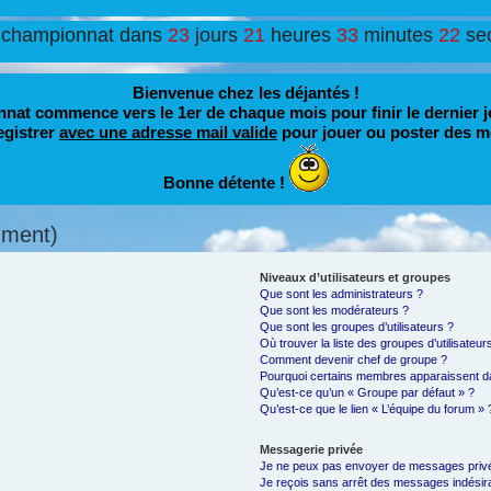
 championnat dans
23
jours
21
heures
33
minutes
21
se
Bienvenue chez les déjantés !
nat commence vers le 1er de chaque mois pour finir le dernier j
egistrer
avec une adresse mail valide
pour jouer ou poster des m
Bonne détente !
mment)
Niveaux d’utilisateurs et groupes
Que sont les administrateurs ?
Que sont les modérateurs ?
Que sont les groupes d’utilisateurs ?
Où trouver la liste des groupes d’utilisateu
Comment devenir chef de groupe ?
Pourquoi certains membres apparaissent da
Qu’est-ce qu’un « Groupe par défaut » ?
Qu’est-ce que le lien « L’équipe du forum » 
Messagerie privée
Je ne peux pas envoyer de messages privé
Je reçois sans arrêt des messages indésira