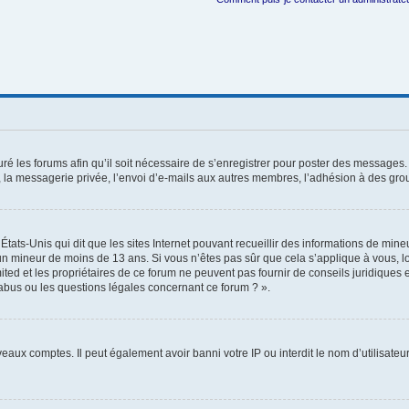
ré les forums afin qu’il soit nécessaire de s’enregistrer pour poster des messages. 
la messagerie privée, l’envoi d’e-mails aux autres membres, l’adhésion à des group
États-Unis qui dit que les sites Internet pouvant recueillir des informations de mi
r un mineur de moins de 13 ans. Si vous n’êtes pas sûr que cela s’applique à vous, l
ted et les propriétaires de ce forum ne peuvent pas fournir de conseils juridiques e
 abus ou les questions légales concernant ce forum ? ».
veaux comptes. Il peut également avoir banni votre IP ou interdit le nom d’utilisate