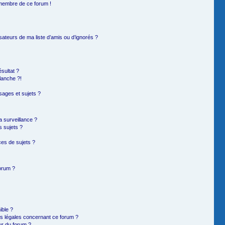
 membre de ce forum !
sateurs de ma liste d’amis ou d’ignorés ?
sultat ?
lanche ?!
ages et sujets ?
la surveillance ?
s sujets ?
es de sujets ?
forum ?
ible ?
ns légales concernant ce forum ?
ur du forum ?