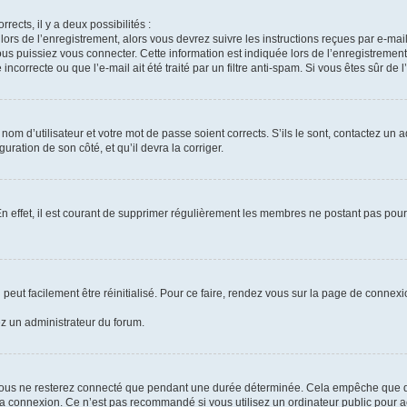
rrects, il y a deux possibilités :
lors de l’enregistrement, alors vous devrez suivre les instructions reçues par e-m
 puissiez vous connecter. Cette information est indiquée lors de l’enregistrement. 
ncorrecte ou que l’e-mail ait été traité par un filtre anti-spam. Si vous êtes sûr de 
om d’utilisateur et votre mot de passe soient corrects. S’ils le sont, contactez un a
uration de son côté, et qu’il devra la corriger.
En effet, il est courant de supprimer régulièrement les membres ne postant pas pour 
peut facilement être réinitialisé. Pour ce faire, rendez vous sur la page de connex
ez un administrateur du forum.
vous ne resterez connecté que pendant une durée déterminée. Cela empêche que quel
la connexion. Ce n’est pas recommandé si vous utilisez un ordinateur public pour ac