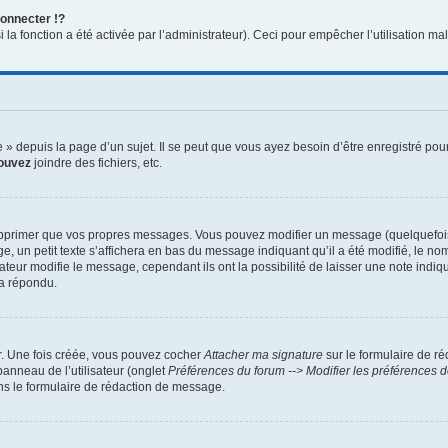
onnecter !?
a fonction a été activée par l’administrateur). Ceci pour empêcher l’utilisation malve
 depuis la page d’un sujet. Il se peut que vous ayez besoin d’être enregistré pour
ouvez
joindre des fichiers, etc.
pprimer que vos propres messages. Vous pouvez modifier un message (quelquefois d
 petit texte s’affichera en bas du message indiquant qu’il a été modifié, le nombre
ur modifie le message, cependant ils ont la possibilité de laisser une note indiqua
 a répondu.
r. Une fois créée, vous pouvez cocher
Attacher ma signature
sur le formulaire de r
panneau de l’utilisateur (onglet
Préférences du forum --> Modifier les préférences
s le formulaire de rédaction de message.