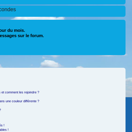
condes
our du mois.
essages sur le forum.
rs et comment les rejoindre ?
ns une couleur différente ?
?
s !
bles !