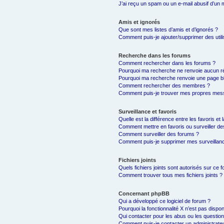
J’ai reçu un spam ou un e-mail abusif d’un
Amis et ignorés
Que sont mes listes d’amis et d’ignorés ?
Comment puis-je ajouter/supprimer des utili
Recherche dans les forums
Comment rechercher dans les forums ?
Pourquoi ma recherche ne renvoie aucun ré
Pourquoi ma recherche renvoie une page b
Comment rechercher des membres ?
Comment puis-je trouver mes propres mess
Surveillance et favoris
Quelle est la différence entre les favoris et 
Comment mettre en favoris ou surveiller de
Comment surveiller des forums ?
Comment puis-je supprimer mes surveillanc
Fichiers joints
Quels fichiers joints sont autorisés sur ce 
Comment trouver tous mes fichiers joints ?
Concernant phpBB
Qui a développé ce logiciel de forum ?
Pourquoi la fonctionnalité X n’est pas dispon
Qui contacter pour les abus ou les questio
Comment puis-je contacter un administrate