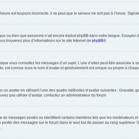
heure est toujours incorrecte, il se peut que le serveur ne soit pas à l’heure. Sign
 langue ou bien que personne n’ait encore traduit phpBB dans votre langue. Essayez 
ous trouverez plus d’informations sur le site Internet de
phpBB
®.
orsque vous consultez les messages d’un sujet. L’une d’elles peut être associée à 
nde, est connue sous le nom d’avatar et généralement est unique ou propre à cha
er un avatar en utilisant l’une des quatre méthodes d’avatar suivantes : Gravatar, ga
ouvez pas utiliser d’avatar, contactez un administrateur du forum.
bre de messages postés ou identifient certains membres tels que les modérateurs et
z de poster des messages sur le forum dans le seul but de passer au rang supérieur. 
.