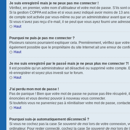
Je suis enregistré mais je ne peux pas me connecter !
Vérifiez, en premier, votre nom d’utilisateur et votre mot de passe. S’ils sont co
Si la gestion COPPA est active et si vous avez indiqué avoir moins de 13 ans 
de compte soit activée par vous-même ou par un administrateur avant que vous
Si vous n’avez pas reçu d’e-mail, il se peut que vous ayez fourni une adresse i
Haut
Pourquoi ne puis-je pas me connecter ?
Plusieurs raisons pourraient expliquer cela. Premièrement, vérifiez que votre n
également possible que le propriétaire du site Internet ait une erreur de config
Haut
Je me suis enregistré par le passé mais je ne peux plus me connecter ?!
Il est possible qu’un administrateur ait désactivé ou supprimé votre compte. 
ré-enregistrer et soyez plus investi sur le forum.
Haut
J’ai perdu mon mot de passe !
Pas de panique ! Bien que votre mot de passe ne puisse pas être récupéré, il 
énoncées et vous devriez pouvoir à nouveau vous connecter.
Si toutefois vous ne parveniez pas à réinitialiser votre mot de passe, contact
Haut
Pourquoi suis-je automatiquement déconnecté ?
Si vous ne cochez pas la case
Se souvenir de moi
lors de votre connexion, 
ordinateur. Pour rester connecté, cochez la case
Se souvenir de moi
lors de 