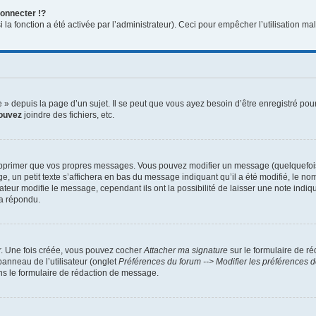
onnecter !?
a fonction a été activée par l’administrateur). Ceci pour empêcher l’utilisation malve
 depuis la page d’un sujet. Il se peut que vous ayez besoin d’être enregistré pour
ouvez
joindre des fichiers, etc.
pprimer que vos propres messages. Vous pouvez modifier un message (quelquefois d
 petit texte s’affichera en bas du message indiquant qu’il a été modifié, le nombre
ur modifie le message, cependant ils ont la possibilité de laisser une note indiqua
 a répondu.
r. Une fois créée, vous pouvez cocher
Attacher ma signature
sur le formulaire de r
panneau de l’utilisateur (onglet
Préférences du forum --> Modifier les préférences
s le formulaire de rédaction de message.