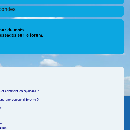
condes
our du mois.
essages sur le forum.
rs et comment les rejoindre ?
ns une couleur différente ?
?
s !
bles !