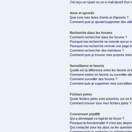
J’ai reçu un spam ou un e-mail abusif d’un
Amis et ignorés
Que sont mes listes d’amis et d’ignorés ?
Comment puis-je ajouter/supprimer des utili
Recherche dans les forums
Comment rechercher dans les forums ?
Pourquoi ma recherche ne renvoie aucun ré
Pourquoi ma recherche renvoie une page b
Comment rechercher des membres ?
Comment puis-je trouver mes propres mess
Surveillance et favoris
Quelle est la différence entre les favoris et 
Comment mettre en favoris ou surveiller de
Comment surveiller des forums ?
Comment puis-je supprimer mes surveillanc
Fichiers joints
Quels fichiers joints sont autorisés sur ce 
Comment trouver tous mes fichiers joints ?
Concernant phpBB
Qui a développé ce logiciel de forum ?
Pourquoi la fonctionnalité X n’est pas dispon
Qui contacter pour les abus ou les questio
Comment puis-je contacter un administrate