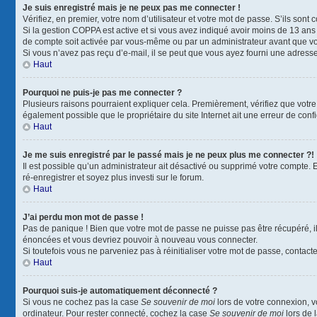
Je suis enregistré mais je ne peux pas me connecter !
Vérifiez, en premier, votre nom d’utilisateur et votre mot de passe. S’ils sont co
Si la gestion COPPA est active et si vous avez indiqué avoir moins de 13 ans 
de compte soit activée par vous-même ou par un administrateur avant que vous
Si vous n’avez pas reçu d’e-mail, il se peut que vous ayez fourni une adresse i
Haut
Pourquoi ne puis-je pas me connecter ?
Plusieurs raisons pourraient expliquer cela. Premièrement, vérifiez que votre n
également possible que le propriétaire du site Internet ait une erreur de config
Haut
Je me suis enregistré par le passé mais je ne peux plus me connecter ?!
Il est possible qu’un administrateur ait désactivé ou supprimé votre compte. 
ré-enregistrer et soyez plus investi sur le forum.
Haut
J’ai perdu mon mot de passe !
Pas de panique ! Bien que votre mot de passe ne puisse pas être récupéré, il 
énoncées et vous devriez pouvoir à nouveau vous connecter.
Si toutefois vous ne parveniez pas à réinitialiser votre mot de passe, contact
Haut
Pourquoi suis-je automatiquement déconnecté ?
Si vous ne cochez pas la case
Se souvenir de moi
lors de votre connexion, 
ordinateur. Pour rester connecté, cochez la case
Se souvenir de moi
lors de 