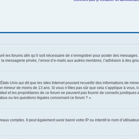
ré les forums afin qu’il soit nécessaire de s’enregistrer pour poster des messages. 
la messagerie privée, l’envoi d’e-mails aux autres membres, l’adhésion à des group
États-Unis qui dit que les sites Internet pouvant recueillir des informations de mi
r un mineur de moins de 13 ans. Si vous n’êtes pas sûr que cela s’applique à vous, l
ted et les propriétaires de ce forum ne peuvent pas fournir de conseils juridiques e
 abus ou les questions légales concernant ce forum ? ».
veaux comptes. Il peut également avoir banni votre IP ou interdit le nom d’utilisate