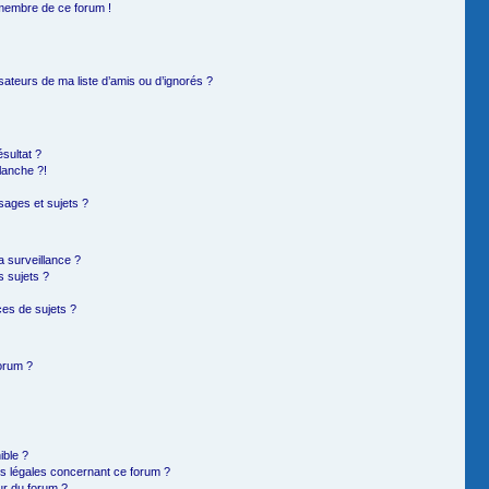
 membre de ce forum !
sateurs de ma liste d’amis ou d’ignorés ?
sultat ?
lanche ?!
ages et sujets ?
la surveillance ?
s sujets ?
es de sujets ?
forum ?
ible ?
ns légales concernant ce forum ?
ur du forum ?