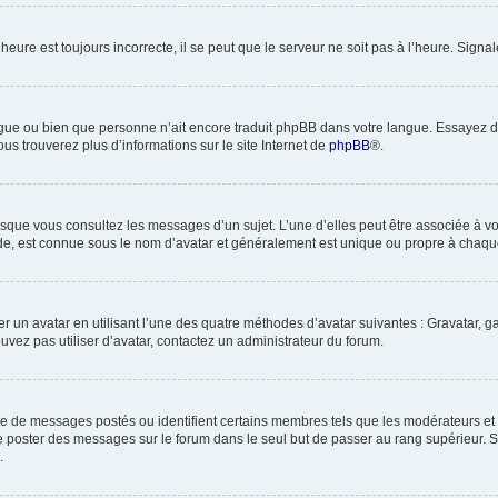
heure est toujours incorrecte, il se peut que le serveur ne soit pas à l’heure. Sign
 langue ou bien que personne n’ait encore traduit phpBB dans votre langue. Essayez 
ous trouverez plus d’informations sur le site Internet de
phpBB
®.
orsque vous consultez les messages d’un sujet. L’une d’elles peut être associée à 
nde, est connue sous le nom d’avatar et généralement est unique ou propre à cha
er un avatar en utilisant l’une des quatre méthodes d’avatar suivantes : Gravatar, ga
ouvez pas utiliser d’avatar, contactez un administrateur du forum.
bre de messages postés ou identifient certains membres tels que les modérateurs et
z de poster des messages sur le forum dans le seul but de passer au rang supérieur. 
.