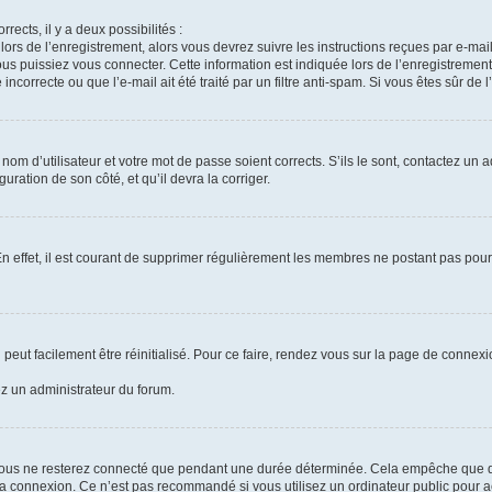
rrects, il y a deux possibilités :
lors de l’enregistrement, alors vous devrez suivre les instructions reçues par e-m
 puissiez vous connecter. Cette information est indiquée lors de l’enregistrement. 
ncorrecte ou que l’e-mail ait été traité par un filtre anti-spam. Si vous êtes sûr de 
om d’utilisateur et votre mot de passe soient corrects. S’ils le sont, contactez un a
uration de son côté, et qu’il devra la corriger.
En effet, il est courant de supprimer régulièrement les membres ne postant pas pour 
peut facilement être réinitialisé. Pour ce faire, rendez vous sur la page de connex
ez un administrateur du forum.
vous ne resterez connecté que pendant une durée déterminée. Cela empêche que quel
la connexion. Ce n’est pas recommandé si vous utilisez un ordinateur public pour ac