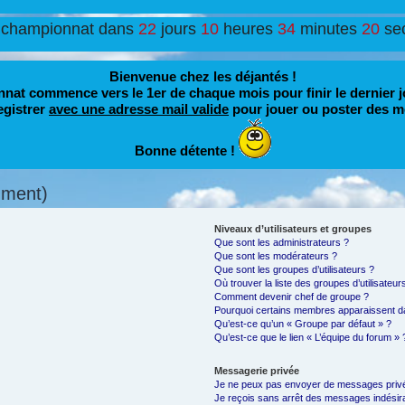
 championnat dans
22
jours
10
heures
34
minutes
19
se
Bienvenue chez les déjantés !
nat commence vers le 1er de chaque mois pour finir le dernier j
egistrer
avec une adresse mail valide
pour jouer ou poster des m
Bonne détente !
mment)
Niveaux d’utilisateurs et groupes
Que sont les administrateurs ?
Que sont les modérateurs ?
Que sont les groupes d’utilisateurs ?
Où trouver la liste des groupes d’utilisateu
Comment devenir chef de groupe ?
Pourquoi certains membres apparaissent da
Qu’est-ce qu’un « Groupe par défaut » ?
Qu’est-ce que le lien « L’équipe du forum » 
Messagerie privée
Je ne peux pas envoyer de messages privé
Je reçois sans arrêt des messages indésira