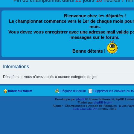
Fin du championnat dans
21
jours
10
heures
7
min
Bienvenue chez les déjantés !
Le championnat commence vers le 1er de chaque mois pour fi
mois.
Vous devez vous enregistrer
avec une adresse mail valide
po
messages sur le forum.
Bonne détente !
Informations
Désolé mais vous n’avez accès à aucune catégorie de jeu
Index du forum
L’équipe du forum
Supprimer les cookies du f
Développé par
phpBB
® Forum Software © phpBB Limite
Traduit par
phpBB-fr.com
Ajouter
Championnats d'Arcade de Rapblues
à vos Favo
Relax-Arcade Pro
© 2007-2019