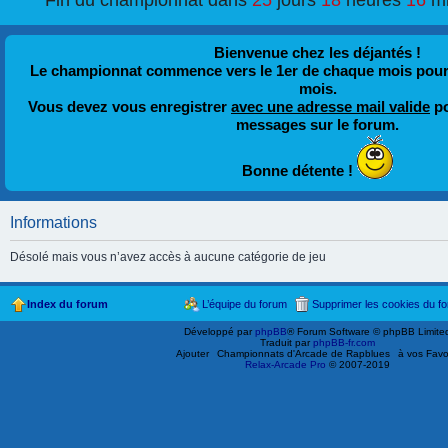
Fin du championnat dans
25
jours
18
heures
16
m
Bienvenue chez les déjantés !
Le championnat commence vers le 1er de chaque mois pour fi
mois.
Vous devez vous enregistrer
avec une adresse mail valide
po
messages sur le forum.
Bonne détente !
Informations
Désolé mais vous n’avez accès à aucune catégorie de jeu
Index du forum
L’équipe du forum
Supprimer les cookies du f
Développé par
phpBB
® Forum Software © phpBB Limite
Traduit par
phpBB-fr.com
Ajouter
Championnats d'Arcade de Rapblues
à vos Favo
Relax-Arcade Pro
© 2007-2019