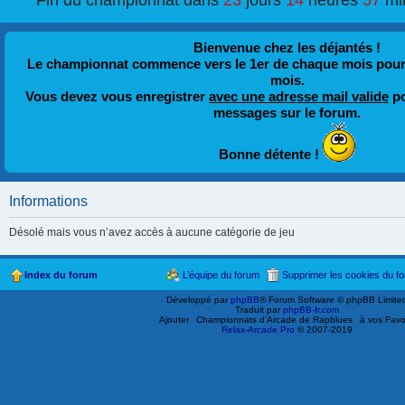
Fin du championnat dans
23
jours
14
heures
57
mi
Bienvenue chez les déjantés !
Le championnat commence vers le 1er de chaque mois pour fi
mois.
Vous devez vous enregistrer
avec une adresse mail valide
po
messages sur le forum.
Bonne détente !
Informations
Désolé mais vous n’avez accès à aucune catégorie de jeu
Index du forum
L’équipe du forum
Supprimer les cookies du f
Développé par
phpBB
® Forum Software © phpBB Limite
Traduit par
phpBB-fr.com
Ajouter
Championnats d'Arcade de Rapblues
à vos Favo
Relax-Arcade Pro
© 2007-2019