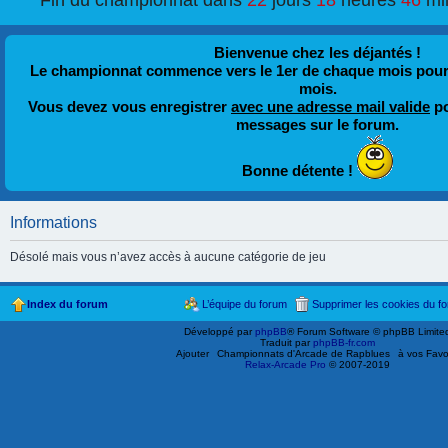
Fin du championnat dans
22
jours
18
heures
46
mi
Bienvenue chez les déjantés !
Le championnat commence vers le 1er de chaque mois pour fi
mois.
Vous devez vous enregistrer
avec une adresse mail valide
po
messages sur le forum.
Bonne détente !
Informations
Désolé mais vous n’avez accès à aucune catégorie de jeu
Index du forum
L’équipe du forum
Supprimer les cookies du f
Développé par
phpBB
® Forum Software © phpBB Limite
Traduit par
phpBB-fr.com
Ajouter
Championnats d'Arcade de Rapblues
à vos Favo
Relax-Arcade Pro
© 2007-2019