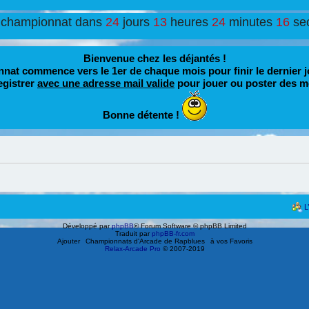
 championnat dans
24
jours
13
heures
24
minutes
16
se
Bienvenue chez les déjantés !
nat commence vers le 1er de chaque mois pour finir le dernier j
egistrer
avec une adresse mail valide
pour jouer ou poster des m
Bonne détente !
L
Développé par
phpBB
® Forum Software © phpBB Limited
Traduit par
phpBB-fr.com
Ajouter
Championnats d'Arcade de Rapblues
à vos Favoris
Relax-Arcade Pro
© 2007-2019