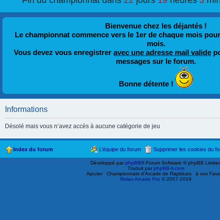
Fin du championnat dans
22
jours
19
heures
3
min
Bienvenue chez les déjantés !
Le championnat commence vers le 1er de chaque mois pour fi
mois.
Vous devez vous enregistrer
avec une adresse mail valide
po
messages sur le forum.
Bonne détente !
Informations
Désolé mais vous n’avez accès à aucune catégorie de jeu
Index du forum
L’équipe du forum
Supprimer les cookies du f
Développé par
phpBB
® Forum Software © phpBB Limite
Traduit par
phpBB-fr.com
Ajouter
Championnats d'Arcade de Rapblues
à vos Favo
Relax-Arcade Pro
© 2007-2019