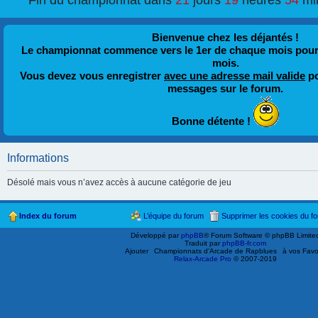
Fin du championnat dans
21
jours
19
heures
54
mi
Bienvenue chez les déjantés !
Le championnat commence vers le 1er de chaque mois pour fi
mois.
Vous devez vous enregistrer
avec une adresse mail valide
po
messages sur le forum.
Bonne détente !
Informations
Désolé mais vous n’avez accès à aucune catégorie de jeu
Index du forum
L’équipe du forum
Supprimer les cookies du f
Développé par
phpBB
® Forum Software © phpBB Limite
Traduit par
phpBB-fr.com
Ajouter
Championnats d'Arcade de Rapblues
à vos Favo
Relax-Arcade Pro
© 2007-2019