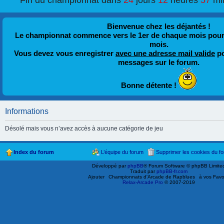
Fin du championnat dans
24
jours
12
heures
57
mi
Bienvenue chez les déjantés !
Le championnat commence vers le 1er de chaque mois pour fi
mois.
Vous devez vous enregistrer
avec une adresse mail valide
po
messages sur le forum.
Bonne détente !
Informations
Désolé mais vous n’avez accès à aucune catégorie de jeu
Index du forum
L’équipe du forum
Supprimer les cookies du f
Développé par
phpBB
® Forum Software © phpBB Limite
Traduit par
phpBB-fr.com
Ajouter
Championnats d'Arcade de Rapblues
à vos Favo
Relax-Arcade Pro
© 2007-2019