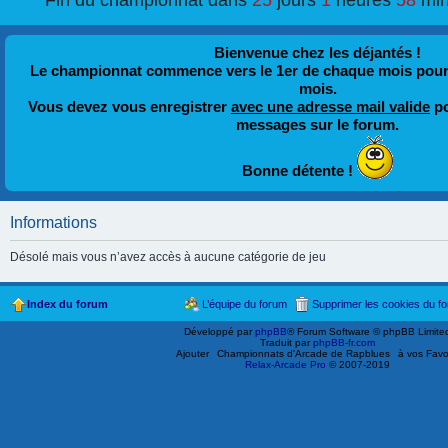
Fin du championnat dans
25
jours
1
heures
58
min
Bienvenue chez les déjantés !
Le championnat commence vers le 1er de chaque mois pour fi
mois.
Vous devez vous enregistrer
avec une adresse mail valide
po
messages sur le forum.
Bonne détente !
Informations
Désolé mais vous n’avez accès à aucune catégorie de jeu
Index du forum
L’équipe du forum
Supprimer les cookies du f
Développé par
phpBB
® Forum Software © phpBB Limite
Traduit par
phpBB-fr.com
Ajouter
Championnats d'Arcade de Rapblues
à vos Favo
Relax-Arcade Pro
© 2007-2019